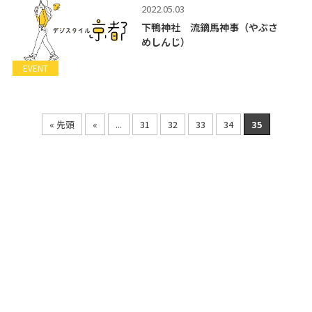
2022.05.03
下鴨神社 流鏑馬神事（やぶさ
めしんじ）
EVENT
« 先頭
«
...
31
32
33
34
35