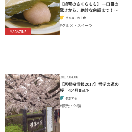
【緑菴のさくらもち】 一口目の
驚きから、絶妙な余韻まで！ …
グルメ・お土産
#グルメ・スイーツ
MAGAZINE
2017.04.08
【京都桜情報2017】哲学の道の
桜 ≪4月8日≫
参加する
#観光・体験