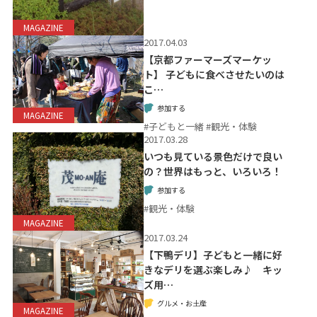
MAGAZINE
2017.04.03
【京都ファーマーズマーケッ
ト】 子どもに食べさせたいのは
こ…
参加する
MAGAZINE
#子どもと一緒 #観光・体験
2017.03.28
いつも見ている景色だけで良い
の？世界はもっと、いろいろ！
参加する
#観光・体験
MAGAZINE
2017.03.24
【下鴨デリ】子どもと一緒に好
きなデリを選ぶ楽しみ♪ キッ
ズ用…
グルメ・お土産
MAGAZINE