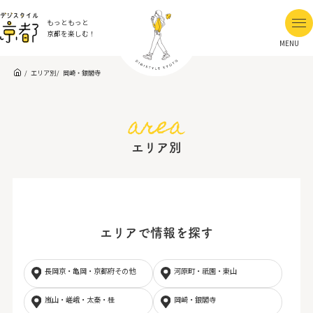
もっともっと
京都を楽しむ！
MENU
エリア別
岡崎・銀閣寺
area
エリア別
エリアで情報を探す
長岡京・亀岡・京都府その他
河原町・祇園・東山
嵐山・嵯峨・太秦・桂
岡崎・銀閣寺