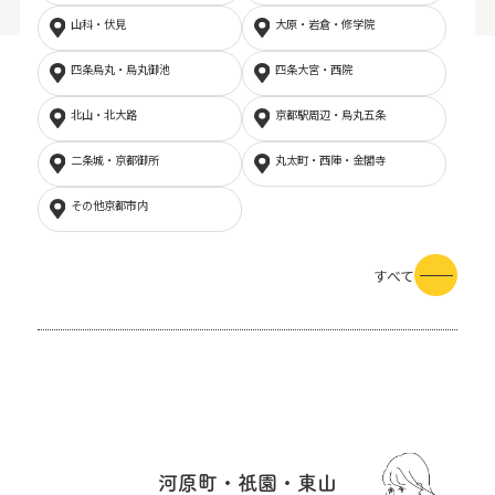
山科・伏見
大原・岩倉・修学院
四条烏丸・烏丸御池
四条大宮・西院
北山・北大路
京都駅周辺・烏丸五条
二条城・京都御所
丸太町・西陣・金閣寺
その他京都市内
すべて
河原町・祇園・東山