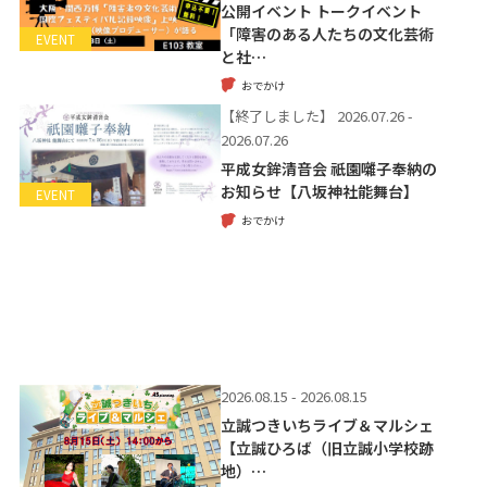
公開イベント トークイベント
「障害のある人たちの文化芸術
EVENT
と社…
おでかけ
【終了しました】
2026.07.26 -
2026.07.26
平成女鉾清音会 祇園囃子奉納の
お知らせ【八坂神社能舞台】
EVENT
おでかけ
2026.08.15 - 2026.08.15
立誠つきいちライブ＆マルシェ
【立誠ひろば（旧立誠小学校跡
地）…