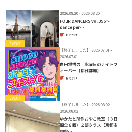
2026.08.20 - 2026.08.20
FOuR DANCERS vol.356～
dance per…
おでかけ
EVENT
【終了しました】
2026.07.01 -
2026.07.01
白田将悟の 水曜日のナイトフ
ィーバー【都雅都雅】
おでかけ
EVENT
【終了しました】
2026.08.02 -
2026.08.02
ゆかたと所作おやこ教室（３日
間全６回）２部クラス【京都市
国際…