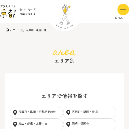
もっともっと
京都を楽しむ！
MENU
エリア別
河原町・祇園・東山
area
エリア別
エリアで情報を探す
長岡京・亀岡・京都府その他
河原町・祇園・東山
嵐山・嵯峨・太秦・桂
岡崎・銀閣寺