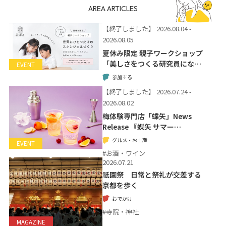
AREA ARTICLES
【終了しました】
2026.08.04 -
2026.08.05
夏休み限定 親子ワークショップ
「美しさをつくる研究員にな…
EVENT
参加する
【終了しました】
2026.07.24 -
2026.08.02
梅体験専門店「蝶矢」News
Release 『蝶矢 サマー…
グルメ・お土産
EVENT
#お酒・ワイン
2026.07.21
祇園祭 日常と祭礼が交差する
京都を歩く
おでかけ
#寺院・神社
MAGAZINE