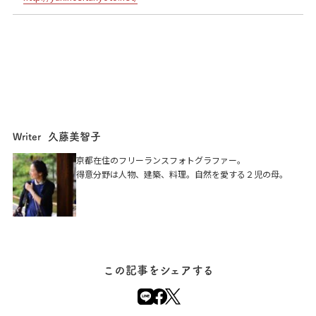
久藤美智子
Writer
雪ノ下京都本店
京都在住のフリーランスフォトグラファー。
得意分野は人物、建築、料理。自然を愛する２児の母。
京都市中京区三条油小路町145-1
この記事をシェアする