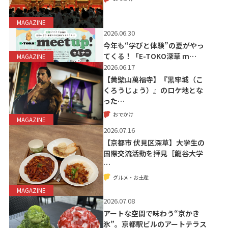
MAGAZINE
2026.06.30
今年も“学びと体験”の夏がやっ
てくる！「E-TOKO深草 m…
MAGAZINE
2026.06.17
【黄檗山萬福寺】『黒牢城（こ
くろうじょう）』のロケ地とな
った…
おでかけ
MAGAZINE
2026.07.16
【京都市 伏見区深草】大学生の
国際交流活動を拝見［龍谷大学
…
グルメ・お土産
MAGAZINE
2026.07.08
アートな空間で味わう“京かき
氷”。京都駅ビルのアートテラス