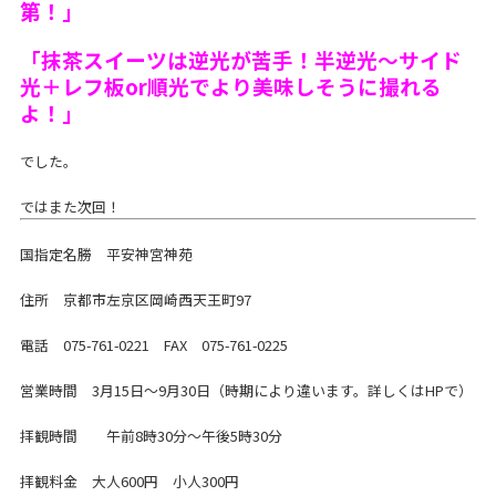
第！」
「抹茶スイーツは逆光が苦手！半逆光〜サイド
光＋レフ板or順光でより美味しそうに撮れる
よ！」
でした。
ではまた次回！
国指定名勝 平安神宮神苑
住所 京都市左京区岡崎西天王町97
電話 075-761-0221 FAX 075-761-0225
営業時間 3月15日～9月30日（時期により違います。詳しくはHPで）
拝観時間 午前8時30分～午後5時30分
拝観料金 大人600円 小人300円