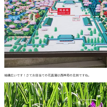
結構広いです！さてお目当ての花菖蒲は西神苑の北側ですね。