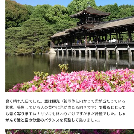
良く晴れた日でした。
空は順光
（被写体に向かって光が当たっている
状態。撮影している人の背中に光が当たる向きです）
で撮るととって
も青く写ります
ね！サツキも終わりかけですがまだ綺麗でした。
しゃ
がんで池と空の分量のバランスを調整して
撮りました。