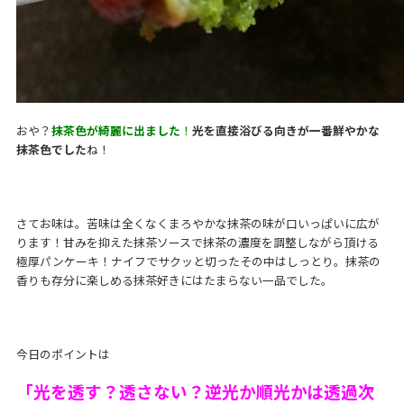
おや？
抹茶色が綺麗に出ました
！
光を直接浴びる向きが一番鮮やかな
抹茶色でした
ね！
さてお味は。苦味は全くなくまろやかな抹茶の味が口いっぱいに広が
ります！甘みを抑えた抹茶ソースで抹茶の濃度を調整しながら頂ける
極厚パンケーキ！ナイフでサクッと切ったその中はしっとり。抹茶の
香りも存分に楽しめる抹茶好きにはたまらない一品でした。
今日のポイントは
「光を透す？透さない？逆光か順光かは透過次