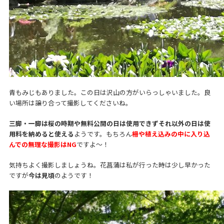
青もみじもありました。この日は沢山の方がいらっしゃいました。良
い場所は譲り合って撮影してくださいね。
三脚・一脚は桜の時期や無料公開の日は使用できずそれ以外の日は使
用料を納めると使える
ようです。もちろん
柵や植え込みの中に入り込
んでの無理な撮影はNG
ですよ〜！
気持ちよく撮影しましょうね。花菖蒲は私が行った時は少し早かった
ですが
今は見頃
のようです！