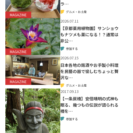
ラ…
グルメ・お土産
MAGAZINE
2026.07.11
【京都薬用植物園】サンショウ
もナツメも薬になる！？通常は
非公…
参加する
MAGAZINE
2026.07.15
日本各地の銘酒やお手製小料理
を民藝の器で愉しむちょっと贅
沢な…
MAGAZINE
グルメ・お土産
2017.09.13
【一条戻橋】安倍晴明の式神も
眠る、幾つもの伝説が語られる
橋を…
参加する