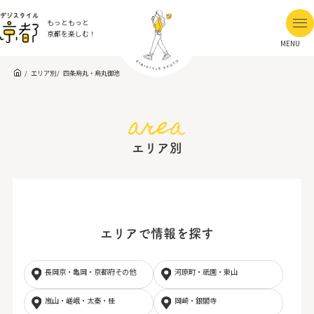
もっともっと
京都を楽しむ！
MENU
エリア別
四条烏丸・烏丸御池
area
エリア別
エリアで情報を探す
長岡京・亀岡・京都府その他
河原町・祇園・東山
嵐山・嵯峨・太秦・桂
岡崎・銀閣寺