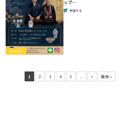
ップ…
参加する
EVENT
1
2
3
4
5
...
»
最後 »