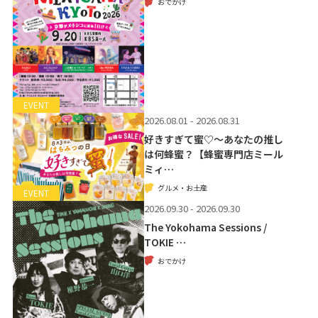
おでかけ
EVENT
2026.08.01 - 2026.08.31
好きすぎて蜜♡～あなたの推し
は何蜂蜜？【蜂蜜専門店ミール
ミィ…
グルメ・お土産
EVENT
2026.09.30 - 2026.09.30
The Yokohama Sessions /
TOKIE …
おでかけ