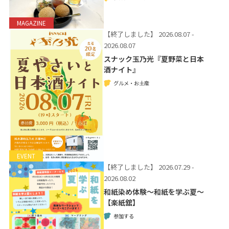
MAGAZINE
【終了しました】
2026.08.07 -
2026.08.07
スナック玉乃光『夏野菜と日本
酒ナイト』
グルメ・お土産
EVENT
【終了しました】
2026.07.29 -
2026.08.02
和紙染め体験～和紙を学ぶ夏～
【楽紙舘】
参加する