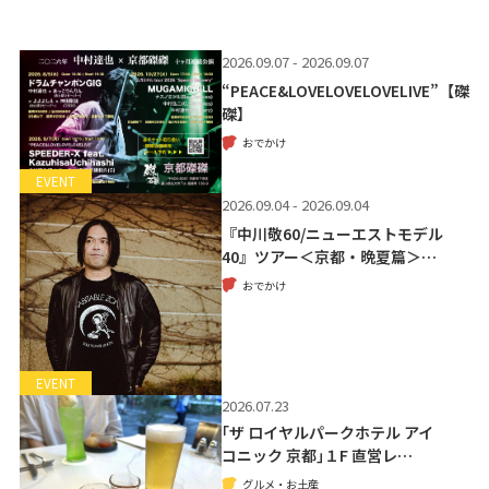
2026.09.07 - 2026.09.07
“PEACE&LOVELOVELOVELIVE”【磔
磔】
おでかけ
EVENT
2026.09.04 - 2026.09.04
『中川敬60/ニューエストモデル
40』ツアー＜京都・晩夏篇＞…
おでかけ
EVENT
2026.07.23
｢ザ ロイヤルパークホテル アイ
コニック 京都｣１F 直営レ…
グルメ・お土産