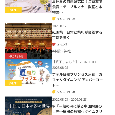
夏休みの自由研究に！ご家族で
食育・テーブルマナー教室と本
EVENT
物の…
グルメ・お土産
2026.07.21
祇園祭 日常と祭礼が交差する
京都を歩く
おでかけ
#寺院・神社
MAGAZINE
【終了しました】
2026.08.08 -
2026.08.08
ホテル日航プリンセス京都 カ
フェ＆ダイニング アンバーコー
EVENT
ト…
グルメ・お土産
2026.08.23 - 2026.08.23
✨「一煎の碗に映る中国陶磁の
世界〜磁器の故郷へタイムスリ