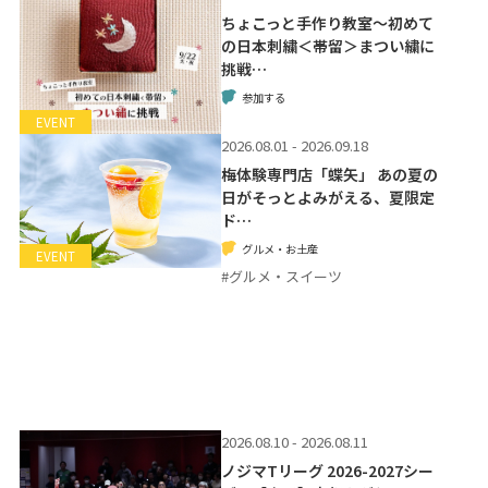
ちょこっと手作り教室～初めて
の日本刺繍＜帯留＞まつい繍に
挑戦…
参加する
EVENT
2026.08.01 - 2026.09.18
梅体験専門店「蝶矢」 あの夏の
日がそっとよみがえる、夏限定
ド…
グルメ・お土産
EVENT
#グルメ・スイーツ
2026.08.10 - 2026.08.11
ノジマTリーグ 2026-2027シー