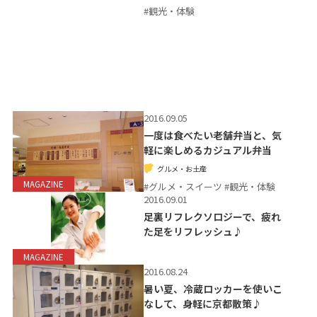
#観光・体験
2016.09.05
一度は食べたい老舗弁当と、気
軽に楽しめるカジュアル弁当
グルメ・お土産
MAGAZINE
#グルメ・スイーツ #観光・体験
2016.09.01
足裏リフレクソロジーで、疲れ
た足をリフレッシュ♪
MAGAZINE
2016.08.24
暑い夏、冷蔵ロッカーを使いこ
なして、身軽に京都散策♪