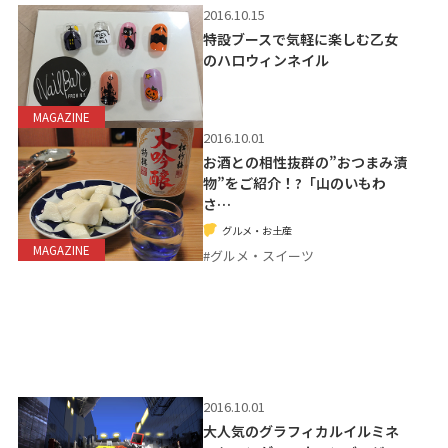
2016.10.15
特設ブースで気軽に楽しむ乙女
のハロウィンネイル
MAGAZINE
2016.10.01
お酒との相性抜群の”おつまみ漬
物”をご紹介！?「山のいもわ
さ…
グルメ・お土産
MAGAZINE
#グルメ・スイーツ
2016.10.01
大人気のグラフィカルイルミネ