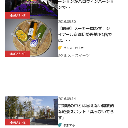
ーションがハロウィンバージョ
ンで…
MAGAZINE
2016.09.30
【朗報】メーカー問わず！ジェ
イアール京都伊勢丹地下1階で
は、…
グルメ・お土産
MAGAZINE
#グルメ・スイーツ
2016.09.14
京都駅の中とは思えない開放的
な絶景スポット「葉っぴいてら
す」
MAGAZINE
参加する