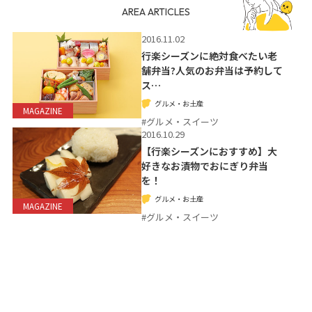
AREA ARTICLES
2016.11.02
行楽シーズンに絶対食べたい老
舗弁当?人気のお弁当は予約して
ス…
グルメ・お土産
MAGAZINE
#グルメ・スイーツ
2016.10.29
【行楽シーズンにおすすめ】大
好きなお漬物でおにぎり弁当
を！
グルメ・お土産
MAGAZINE
#グルメ・スイーツ