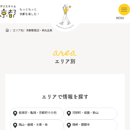
もっともっと
京都を楽しむ！
MENU
エリア別
京都駅周辺・烏丸五条
area
エリア別
エリアで情報を探す
長岡京・亀岡・京都府その他
河原町・祇園・東山
嵐山・嵯峨・太秦・桂
岡崎・銀閣寺