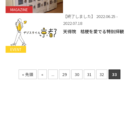
MAGAZINE
【終了しました】
2022.06.25 -
2022.07.18
天得院 桔梗を愛でる特別拝観
EVENT
« 先頭
«
...
29
30
31
32
33