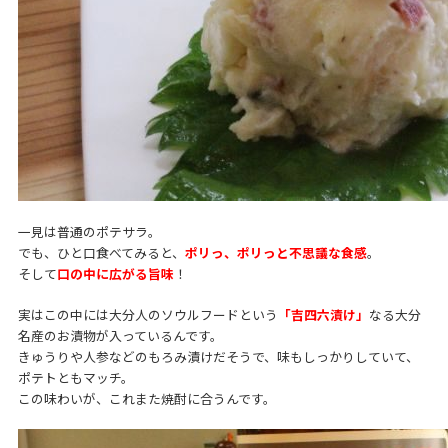
一見は普通のポテサラ。
でも、ひと口食べてみると、
ポリっ、ポリっと不思議な食感
。
そして
口の中に広がる旨味
！
実はこの中には大分人のソウルフードという
「吉四六漬け」
なる大分
名産のお漬物が入っているんです。
きゅうりや人参などのもろみ漬けだそうで、味もしっかりしていて、
ポテトともマッチ。
この味わいが、これまた焼酎に合うんです。