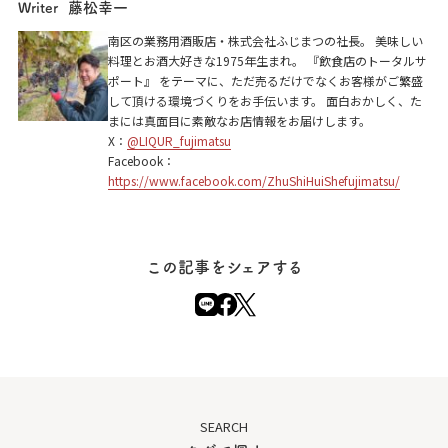
藤松幸一
Writer
鉄板魂 3104ん家
南区の業務用酒販店・株式会社ふじまつの社長。 美味しい
料理とお酒大好きな1975年生まれ。 『飲食店のトータルサ
京都市南区四ツ塚町92-5
ポート』 をテーマに、ただ売るだけでなくお客様がご繁盛
して頂ける環境づくりをお手伝います。 面白おかしく、た
まには真面目に素敵なお店情報をお届けします。
X：
@LIQUR_fujimatsu
Facebook：
https://www.facebook.com/ZhuShiHuiShefujimatsu/
この記事をシェアする
SEARCH