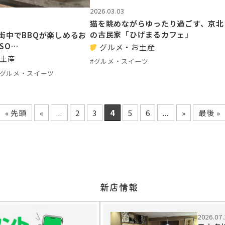
2026.03.03
猫を眺めながらゆったり過ごす、京北
の古民家「ひげまるカフェ」
街中でBBQが楽しめるお
ISO…
グルメ・お土産
土産
#グルメ・スイーツ
#グルメ・スイーツ
« 先頭
«
...
2
3
4
5
6
...
»
最後 »
新店情報
2026.07.