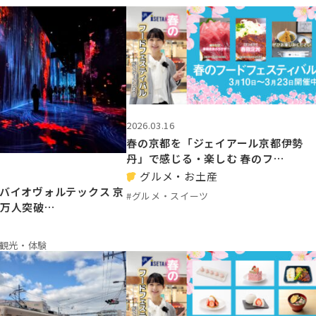
2026.03.16
春の京都を「ジェイアール京都伊勢
丹」で感じる・楽しむ 春のフ…
グルメ・お土産
 バイオヴォルテックス 京
#グルメ・スイーツ
0万人突破…
#観光・体験