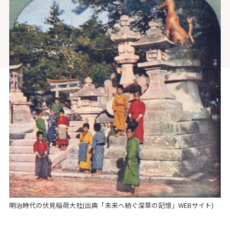
明治時代の伏見稲荷大社(出典「未来へ紡ぐ深草の記憶」WEBサイト)