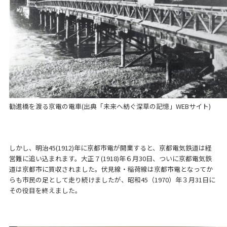
勧進橋を渡る京電の電車(出典「未来へ紡ぐ深草の記憶」WEBサイト)
しかし、明治45(1912)年に京都市電が開業すると、京都電気鉄道は経
営難に追い込まれます。大正７(1918)年６月30日、ついに京都電気鉄
道は京都市に買収されました。伏見線・稲荷線は京都市電となってか
らも市民の足として走り続けましたが、昭和45（1970）年３月31日に
その役目を終えました。