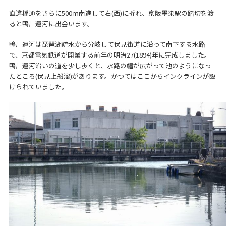
直違橋通をさらに500ｍ南進して右(西)に折れ、京阪墨染駅の踏切を渡
ると鴨川運河に出会います。
鴨川運河は琵琶湖疏水から分岐して伏見街道に沿って南下する水路
で、京都電気鉄道が開業する前年の明治27(1894)年に完成しました。
鴨川運河沿いの道を少し歩くと、水路の幅が広がって池のようになっ
たところ(伏見上船溜)があります。かつてはここからインクラインが設
けられていました。