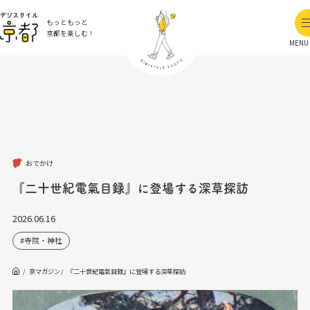
もっともっと
京都を楽しむ！
MENU
おでかけ
『二十世紀電氣目録』に登場する深草探訪
2026.06.16
寺院・神社
京マガジン
『二十世紀電氣目録』に登場する深草探訪