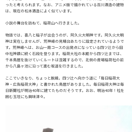
ったと考えられます。なお、アニメ版で描かれている百川酒造の建物
は、現在の松本酒造によく似ています。
小説の舞台を訪ねて、稲荷山へ行きました。
物語では、喜八と稲子が出会うのが、阿久火大明神です。阿久火大明
神は実在しませんが、荒神峰の見晴台あたりに設定されているようで
す。荒神峰へは、お山一周コースの出発点になっている四ツ辻から田
中社神蹟に続く石段を登ります。稲荷大社の本殿から四ツ辻までは、
千本鳥居を抜けていくルートは混雑するので、北側の産場稲荷社の前
から八島ヶ池に沿って進む坂道を行きました。
ここでいきなり、ちょっと脱線。四ツ辻へ向かう道に「毎日稲荷大
神・広告稲荷大神」と書かれた鳥居がありました。毎日稲荷大神は毎
日新聞社が明治40年に建てたものだそうです。おお、明治40年！社を
囲む玉垣にも興味津々。