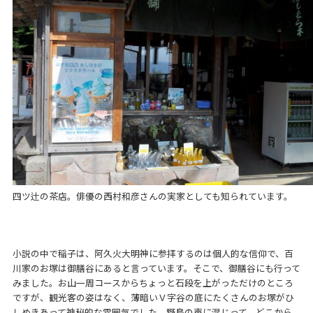
四ツ辻の茶店。俳優の西村和彦さんの実家としても知られています。
小説の中で稲子は、阿久火大明神に参拝するのは個人的な信仰で、百
川家のお塚は御膳谷にあると言っています。そこで、御膳谷にも行って
みました。お山一周コースからちょっと石段を上がっただけのところ
ですが、観光客の姿はなく、薄暗いＶ字谷の底にたくさんのお塚がひ
しめきあって神秘的な雰囲気でした。野鳥の声に混じって、どこから