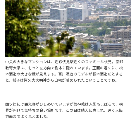
中央の大きなマンションは、近鉄伏見駅近くのファミール伏見。京都
教育大学は、もっと左方向で樹木に隠れています。正面の遠くに、松
本酒造の大きな蔵が見えます。百川酒造のモデルが松本酒造だとする
と、稲子は阿久火大明神から自宅が眺められたということですね。
四ツ辻には観光客がひしめいていますが荒神峰は人影もまばらで、視
界が開けて気持ちの良い場所です。この日は晴天に恵まれ、遠く大阪
方面までよく見えました。