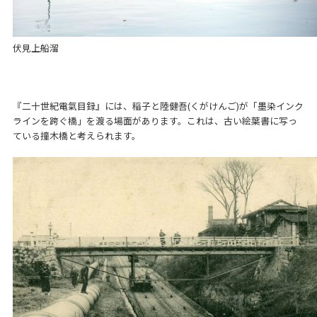
伏見上船溜
『二十世紀電氣目録』には、稲子と陸健吾(くがけんご)が「墨染インク
ラインを跨ぐ橋」を渡る場面があります。これは、古い絵葉書に写っ
ている撞木橋と考えられます。