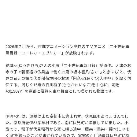
2026年７月から、京都アニメーション制作のＴＶアニメ「二十世紀電
氣目録－ユーレカ・エヴリカ－」が放映されます。
結城弘(ゆうきひろ)さんの小説『二十世紀電氣目録』が原作。大津のお
寺の子で新京極の仏具店で働く15歳の坂本喜八(さかもときはち)と、伏
見の蔵元の娘で伏見稲荷境内のお塚「阿久火(あくび)大明神」を厚く信
仰する、同じく15歳の百川稲子(ももかわいなこ)を中心に、明治
40(1907)年の京都と滋賀を主な舞台として描かれた物語です。
明治40年は、深草はまだ京都市に含まれず、伏見区もありませんでし
た。京都府紀伊郡深草村であり、南に伏見町が隣接していました。小
説では、稲子が伏見稲荷から家に帰る途中、藤森・墨染・撞木(しゅも
く)町を通ったことが書かれているので、実家の百川酒造は伏見町にあ