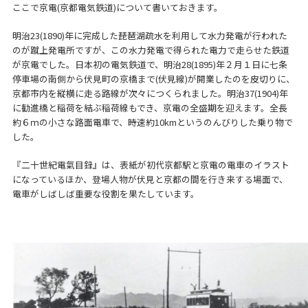
ここで京電(京都電気鉄道)について書いておきます。
明治23(1890)年に完成した琵琶湖疏水を利用して水力発電が行われた
のが蹴上発電所ですが、この水力発電で得られた電力で走らせた鉄道
が京電でした。日本初の電気鉄道で、明治28(1895)年２月１日に七条
停車場の南側から伏見町の京橋まで(伏見線)が開業したのを皮切りに、
京都市内を縦横に走る路線が次々につくられました。明治37(1904)年
に勧進橋と稲荷を結ぶ稲荷線もでき、京電の全盛期を迎えます。全長
約６ｍの小さな路面電車で、時速約10kmというのんびりした乗り物で
した。
『二十世紀電氣目録』は、表紙が初代京都駅と京電の電車のイラスト
になっているほか、登場人物が伏見と京都の間を行き来する場面で、
電車がしばしば重要な役割を果たしています。