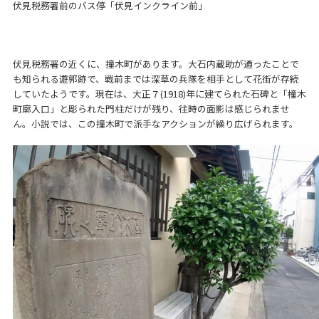
伏見税務署前のバス停「伏見インクライン前」
伏見税務署の近くに、撞木町があります。大石内蔵助が通ったことで
も知られる遊郭跡で、戦前までは深草の兵隊を相手として花街が存続
していたようです。現在は、大正７(1918)年に建てられた石碑と「橦木
町廓入口」と彫られた門柱だけが残り、往時の面影は感じられませ
ん。小説では、この撞木町で派手なアクションが繰り広げられます。