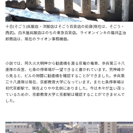
十合(そごう)呉服店・洋服店はそごう百貨店の前身(現在は、そごう・
西武)。白木屋呉服店はのちの東急百貨店。ライオンインキの福井正治
郎商店は、現在のライオン事務機器。
小説では、阿久火大明神から勧進橋を渡る京電の電車、歩兵第三十八
連隊の兵営、七条の停車場が一望できると書かれています。荒神峰か
ら見ると、ビルの隙間に勧進橋を確認することができました。歩兵第
三十八連隊は現在、京都教育大学になっています。また七条停車場は
初代京都駅で、現在よりやや北側にありました。今は木々が生い茂っ
ているためか、京都教育大学と京都駅は確認することができませんで
した。