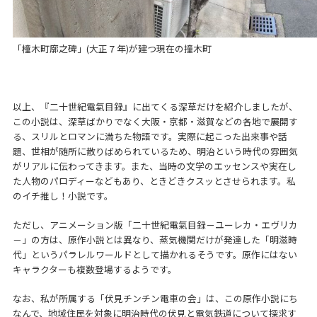
「橦木町廓之碑」(大正７年)が建つ現在の撞木町
以上、『二十世紀電氣目録』に出てくる深草だけを紹介しましたが、
この小説は、深草ばかりでなく大阪・京都・滋賀などの各地で展開す
る、スリルとロマンに満ちた物語です。実際に起こった出来事や話
題、世相が随所に散りばめられているため、明治という時代の雰囲気
がリアルに伝わってきます。また、当時の文学のエッセンスや実在し
た人物のパロディーなどもあり、ときどきクスッとさせられます。私
のイチ推し！小説です。
ただし、アニメーション版「二十世紀電氣目録－ユーレカ・エヴリカ
－」の方は、原作小説とは異なり、蒸気機関だけが発達した「明滋時
代」というパラレルワールドとして描かれるそうです。原作にはない
キャラクターも複数登場するようです。
なお、私が所属する「伏見チンチン電車の会」は、この原作小説にち
なんで、地域住民を対象に明治時代の伏見と電気鉄道について探求す