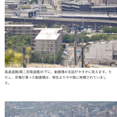
高速道路(第二京阪道路)の下に、勧進橋の北詰がかすかに見えます。た
だし、京電が渡った勧進橋は、現在よりやや南に架橋されていまし
た。