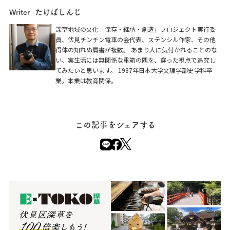
たけばしんじ
Writer
深草地域の文化「保存・継承・創造」プロジェクト実行委
員、伏見チンチン電車の会代表、ステンシル作家、その他
得体の知れぬ肩書が複数。 あまり人に気付かれることのな
い、実生活には無関係な重箱の隅を、穿った視点で追究し
てみたいと思います。 1987年日本大学文理学部史学科卒
業。本業は教育関係。
この記事をシェアする