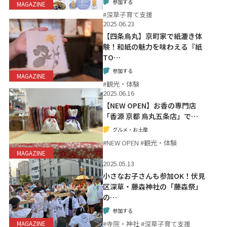
参加する
MAGAZINE
#深草子育て支援
2025.06.23
【四条烏丸】京町家で紙漉き体
験！和紙の魅力を味わえる『紙
TO…
参加する
MAGAZINE
#観光・体験
2025.06.16
【NEW OPEN】お香の専門店
「香源 京都 烏丸五条店」で…
グルメ・お土産
#NEW OPEN #観光・体験
MAGAZINE
2025.05.13
小さなお子さんも参加OK！伏見
区深草・藤森神社の「藤森祭」
の…
参加する
#寺院・神社 #深草子育て支援
MAGAZINE