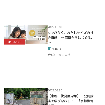
2025.10.01
AIでひらく、わたしサイズの社
会貢献 ～ 深草からはじめる、
MAGAZINE
…
参加する
#深草子育て支援
2025.09.30
【京都 伏見区深草】 公開講
座で学びなおし！ 「京都教育