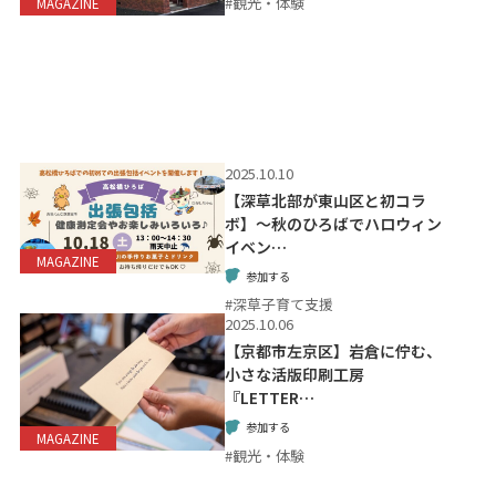
#観光・体験
MAGAZINE
2025.10.10
【深草北部が東山区と初コラ
ボ】～秋のひろばでハロウィン
イベン…
MAGAZINE
参加する
#深草子育て支援
2025.10.06
【京都市左京区】岩倉に佇む、
小さな活版印刷工房
『LETTER…
参加する
MAGAZINE
#観光・体験