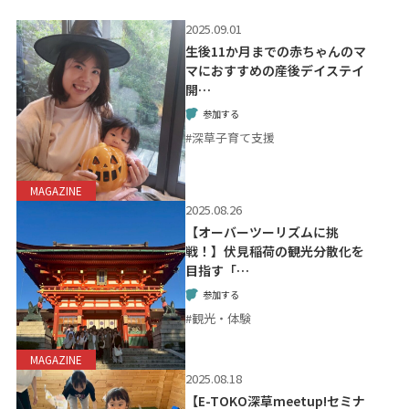
2025.09.01
生後11か月までの赤ちゃんのマ
マにおすすめの産後デイステイ
開…
参加する
#深草子育て支援
MAGAZINE
2025.08.26
【オーバーツーリズムに挑
戦！】伏見稲荷の観光分散化を
目指す「…
参加する
#観光・体験
MAGAZINE
2025.08.18
【E-TOKO深草meetup!セミナ