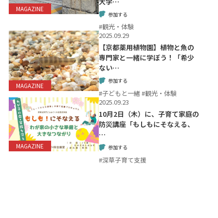
大学…
MAGAZINE
参加する
#観光・体験
2025.09.29
【京都薬用植物園】植物と魚の
専門家と一緒に学ぼう！「希少
ない…
参加する
MAGAZINE
#子どもと一緒 #観光・体験
2025.09.23
10月2日（木）に、子育て家庭の
防災講座「もしもにそなえる、
…
MAGAZINE
参加する
#深草子育て支援