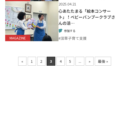
2025.04.21
心あたたまる「絵本コンサー
ト」！ベビーバンブークラブさ
んの活…
参加する
#深草子育て支援
MAGAZINE
«
1
2
3
4
5
...
»
最後 »