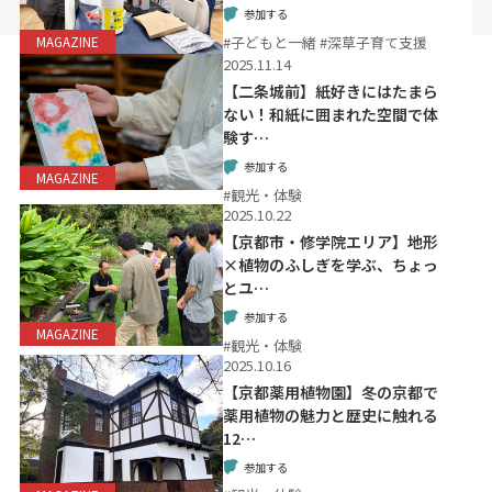
参加する
#子どもと一緒 #深草子育て支援
MAGAZINE
2025.11.14
【二条城前】紙好きにはたまら
ない！和紙に囲まれた空間で体
験す…
参加する
MAGAZINE
#観光・体験
2025.10.22
【京都市・修学院エリア】地形
×植物のふしぎを学ぶ、ちょっ
とユ…
参加する
MAGAZINE
#観光・体験
2025.10.16
【京都薬用植物園】冬の京都で
薬用植物の魅力と歴史に触れる
12…
参加する