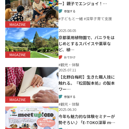
ー】親子でエンジョイ！…
参加する
#子どもと一緒 #深草子育て支援
MAGAZINE
2025.08.05
京都薬用植物園で、バニラをは
じめとするスパイスや薬草な
ど、植…
MAGAZINE
おでかけ
#観光・体験
2025.07.11
【北野白梅町】生きた職人技に
触れる。『松田製本処』の製本
ワー…
参加する
MAGAZINE
#観光・体験
2025.06.30
今年も魅力的な体験セミナーが
勢ぞろい♪「E-TOKO深草 m…