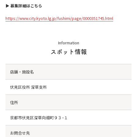
▶︎ 募集詳細はこちら
https://www.city.kyoto.lg.jp/fushimi/page/0000351745.html
Information
スポット情報
店舗・施設名
伏見区役所 深草支所
住所
京都市伏見区深草向畑町９３−１
お問合せ先