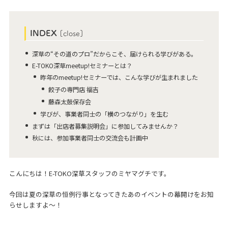
INDEX
[
close
]
深草の“その道のプロ”だからこそ、届けられる学びがある。
E-TOKO深草meetup!セミナーとは？
昨年のmeetup!セミナーでは、こんな学びが生まれました
餃子の専門店 福吉
藤森太鼓保存会
学びが、事業者同士の「横のつながり」を生む
まずは「出店者募集説明会」に参加してみませんか？
秋には、参加事業者同士の交流会も計画中
こんにちは！E-TOKO深草スタッフのミヤマグチです。
今回は夏の深草の恒例行事となってきたあのイベントの幕開けをお知
らせしますよ～！