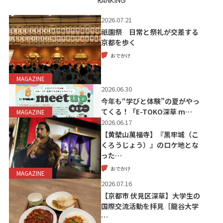
RANKING
2026.07.21
祇園祭 日常と祭礼が交差する
京都を歩く
おでかけ
MAGAZINE
2026.06.30
今年も“学びと体験”の夏がやっ
てくる！「E-TOKO深草 m…
MAGAZINE
2026.06.17
【黄檗山萬福寺】『黒牢城（こ
くろうじょう）』のロケ地とな
った…
おでかけ
MAGAZINE
2026.07.16
【京都市 伏見区深草】大学生の
国際交流活動を拝見［龍谷大学
…