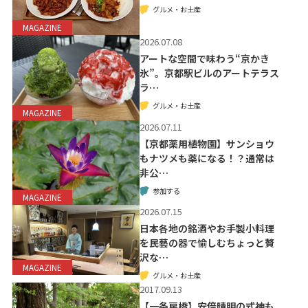
グルメ・お土産
MAGAZINE
2026.07.08
アートな空間で味わう“京かき
氷”。京都駅ビルのアートテラス
ラ…
グルメ・お土産
MAGAZINE
2026.07.11
【京都薬用植物園】サンショウ
もナツメも薬になる！？通常は
非公…
参加する
MAGAZINE
2026.07.15
日本各地の銘酒やお手製小料理
を民藝の器で愉しむちょっと贅
沢な…
MAGAZINE
グルメ・お土産
2017.09.13
【一条戻橋】安倍晴明の式神も