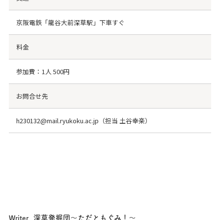
京阪電鉄「龍谷大前深草駅」下車すぐ
料金
参加費：1人 500円
お問合せ先
h230132@mail.ryukoku.ac.jp（担当 土谷幸楽）
深草発掘団〜ただともぐみ！〜
Writer