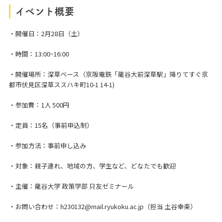
イベント概要
・開催日：2月28日（土）
・時間：13:00~16:00
・開催場所：深草ベース（京阪電鉄「龍谷大前深草駅」降りてすぐ京
都市伏見区深草ススハキ町10-1 14-1)
・参加費：1人 500円
・定員：15名（事前申込制）
・参加方法：事前申し込み
・対象：親子連れ、地域の方、学生など、どなたでも歓迎
・主催：龍谷大学 政策学部 只友ゼミナール
・お問い合わせ：
h230132@mail.ryukoku.ac.jp
（担当 土谷幸楽）