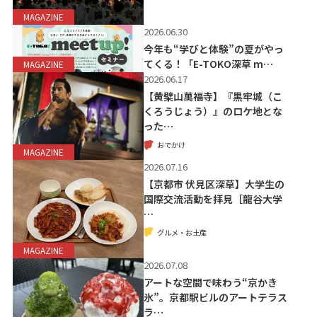
MAGAZINE
2026.06.30
今年も“学びと体験”の夏がやっ
てくる！「E-TOKO深草 m…
MAGAZINE
2026.06.17
【黄檗山萬福寺】『黒牢城（こ
くろうじょう）』のロケ地とな
った…
おでかけ
MAGAZINE
2026.07.16
【京都市 伏見区深草】大学生の
国際交流活動を拝見［龍谷大学
…
グルメ・お土産
MAGAZINE
2026.07.08
アートな空間で味わう“京かき
氷”。京都駅ビルのアートテラス
ラ…