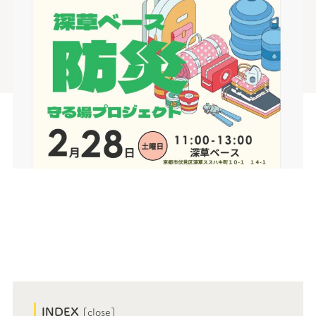
INDEX
[
close
]