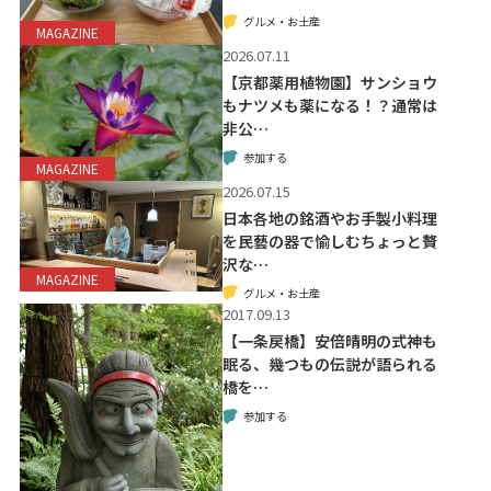
グルメ・お土産
MAGAZINE
2026.07.11
【京都薬用植物園】サンショウ
もナツメも薬になる！？通常は
非公…
参加する
MAGAZINE
2026.07.15
日本各地の銘酒やお手製小料理
を民藝の器で愉しむちょっと贅
沢な…
MAGAZINE
グルメ・お土産
2017.09.13
【一条戻橋】安倍晴明の式神も
眠る、幾つもの伝説が語られる
橋を…
参加する