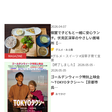
2026.04.07
個室で子どもと一緒に安心ラン
チ。伏見区深草のやさしい居場
所【…
グルメ・お土産
#グルメ・スイーツ #深草子育て支
MAGAZINE
援
【終了しました】
2026.05.05 -
2026.05.05
ゴールデンウィーク特別上映会
～TOKYOタクシー～【京都市
呉…
おでかけ