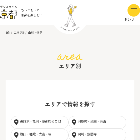
もっともっと
京都を楽しむ！
MENU
エリア別
山科・伏見
area
エリア別
エリアで情報を探す
長岡京・亀岡・京都府その他
河原町・祇園・東山
嵐山・嵯峨・太秦・桂
岡崎・銀閣寺