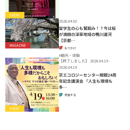
EVENT
2026.04.03
留学生の心も鷲掴み！？今は桜
が満開の深草地域の鴨川運河
【京都…
MAGAZINE
おでかけ
#観光・体験
【終了しました】
2026.04.19 -
2026.04.19
京エコロジーセンター開館24周
年記念講演会 『人生も環境も
多…
参加する
EVENT