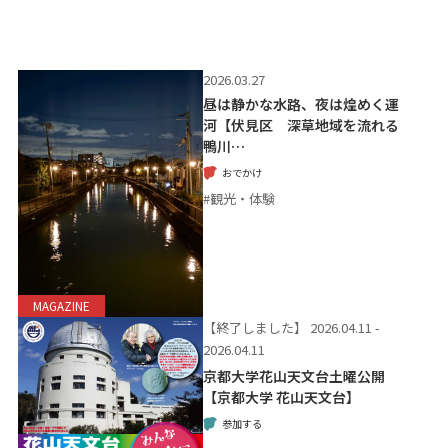
2026.03.27
昼は静かな水路、夜は煌めく運
河【伏見区 深草地域を流れる
鴨川…
おでかけ
#観光・体験
MAGAZINE
【終了しました】
2026.04.11 -
2026.04.11
京都大学花山天文台土曜公開
【京都大学 花山天文台】
参加する