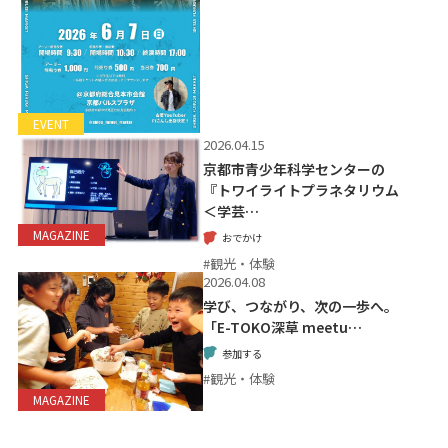
EVENT
2026.04.15
京都市青少年科学センターの
『トワイライトプラネタリウム
＜学芸…
MAGAZINE
おでかけ
#観光・体験
2026.04.08
学び、つながり、次の一歩へ。
「E-TOKO深草 meetu…
参加する
#観光・体験
MAGAZINE