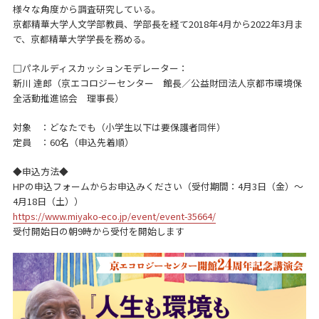
様々な角度から調査研究している。
京都精華大学人文学部教員、学部長を経て2018年4月から2022年3月ま
で、京都精華大学学長を務める。
□パネルディスカッションモデレーター：
新川 達郎（京エコロジーセンター 館長／公益財団法人京都市環境保
全活動推進協会 理事長）
対象 ：どなたでも（小学生以下は要保護者同伴）
定員 ：60名（申込先着順）
◆申込方法◆
HPの申込フォームからお申込みください（受付期間：4月3日（金）～
4月18日（土））
https://www.miyako-eco.jp/event/event-35664/
受付開始日の朝9時から受付を開始します