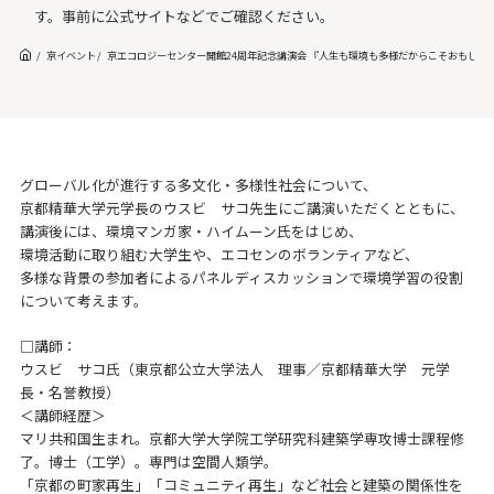
す。事前に公式サイトなどでご確認ください。
京イベント
京エコロジーセンター開館24周年記念講演会 『人生も環境も多様だからこそおもしろ
グローバル化が進行する多文化・多様性社会について、
京都精華大学元学長のウスビ サコ先生にご講演いただくとともに、
講演後には、環境マンガ家・ハイムーン氏をはじめ、
環境活動に取り組む大学生や、エコセンのボランティアなど、
多様な背景の参加者によるパネルディスカッションで環境学習の役割
について考えます。
□講師：
ウスビ サコ氏（東京都公立大学法人 理事／京都精華大学 元学
長・名誉教授）
＜講師経歴＞
マリ共和国生まれ。京都大学大学院工学研究科建築学専攻博士課程修
了。博士（工学）。専門は空間人類学。
「京都の町家再生」「コミュニティ再生」など社会と建築の関係性を