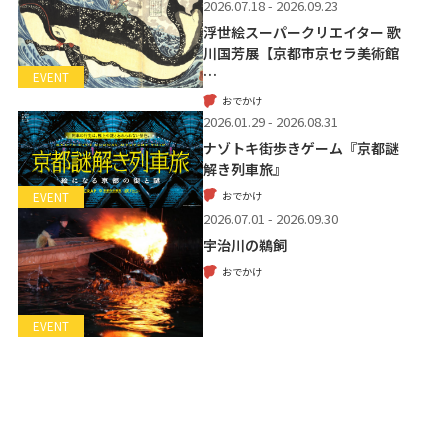
2026.07.18 - 2026.09.23
浮世絵スーパークリエイター 歌
川国芳展【京都市京セラ美術館
…
EVENT
おでかけ
2026.01.29 - 2026.08.31
ナゾトキ街歩きゲーム『京都謎
解き列車旅』
おでかけ
EVENT
2026.07.01 - 2026.09.30
宇治川の鵜飼
おでかけ
EVENT