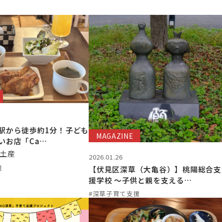
駅から徒歩約1分！子ども
MAGAZINE
いお店「Ca…
土産
2026.01.26
援
【伏見区深草（大亀谷）】桃陽総合支
援学校 ～子供と親を支える…
#深草子育て支援