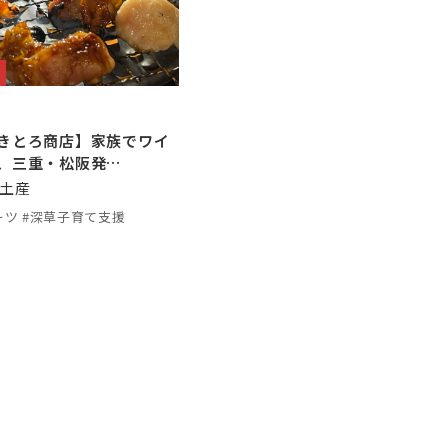
きとろ商店】家族でワイ
、三重・松阪発…
土産
ーツ #深草子育て支援