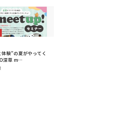
と体験”の夏がやってく
KO深草 m…
援