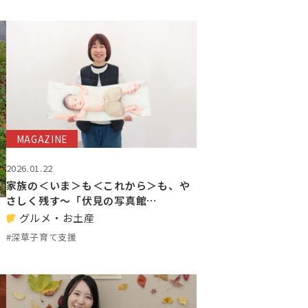
MAGAZINE
2026.01.22
家族の＜いま＞も＜これから＞も、や
さしく残す～「伏見の写真館…
グルメ・お土産
#深草子育て支援