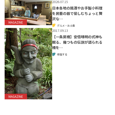
2026.07.15
日本各地の銘酒やお手製小料理
を民藝の器で愉しむちょっと贅
沢な…
MAGAZINE
グルメ・お土産
2017.09.13
【一条戻橋】安倍晴明の式神も
眠る、幾つもの伝説が語られる
橋を…
参加する
MAGAZINE