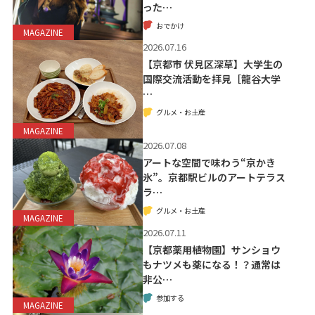
った…
おでかけ
MAGAZINE
2026.07.16
【京都市 伏見区深草】大学生の
国際交流活動を拝見［龍谷大学
…
グルメ・お土産
MAGAZINE
2026.07.08
アートな空間で味わう“京かき
氷”。京都駅ビルのアートテラス
ラ…
グルメ・お土産
MAGAZINE
2026.07.11
【京都薬用植物園】サンショウ
もナツメも薬になる！？通常は
非公…
参加する
MAGAZINE