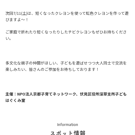
次回7/11(土)は、短くなったクレヨンを使って虹色クレヨンを作って遊
びますよ～！
ご家庭で折れたり短くなったりしたチビクレヨンもぜひお持ちくださ
い。
多文化な親子の仲間がほしい、子どもを遊ばせつつ大人同士で交流を
楽しみたい、皆さんのご参加をお待ちしております！
主催：NPO法人京都子育てネットワーク、伏見区役所深草支所子ども
はぐくみ室
Information
スポット情報