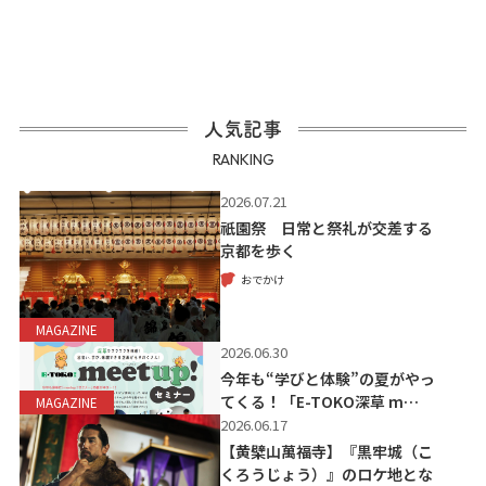
人気記事
RANKING
2026.07.21
祇園祭 日常と祭礼が交差する
京都を歩く
おでかけ
MAGAZINE
2026.06.30
今年も“学びと体験”の夏がやっ
てくる！「E-TOKO深草 m…
MAGAZINE
2026.06.17
【黄檗山萬福寺】『黒牢城（こ
くろうじょう）』のロケ地とな