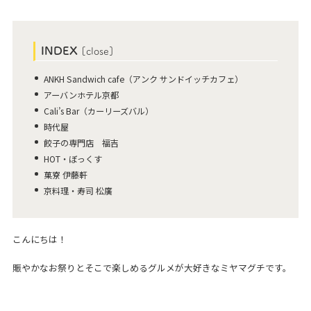
INDEX
[
close
]
ANKH Sandwich cafe（アンク サンドイッチカフェ）
アーバンホテル京都
Cali’s Bar（カーリーズバル）
時代屋
餃子の専門店 福吉
HOT・ぼっくす
菓寮 伊藤軒
京料理・寿司 松廣
こんにちは！
賑やかなお祭りとそこで楽しめるグルメが大好きなミヤマグチです。