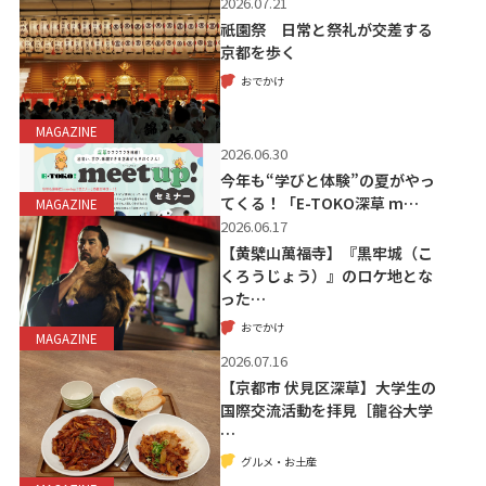
2026.07.21
祇園祭 日常と祭礼が交差する
京都を歩く
おでかけ
MAGAZINE
2026.06.30
今年も“学びと体験”の夏がやっ
てくる！「E-TOKO深草 m…
MAGAZINE
2026.06.17
【黄檗山萬福寺】『黒牢城（こ
くろうじょう）』のロケ地とな
った…
おでかけ
MAGAZINE
2026.07.16
【京都市 伏見区深草】大学生の
国際交流活動を拝見［龍谷大学
…
グルメ・お土産