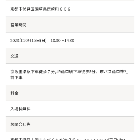
京都市伏見区深草鳥居崎町６０９
営業時間
2023年10月15日(日) 10:30～14:30
交通
京阪墨染駅下車徒歩７分,JR藤森駅下車徒歩5分、市バス藤森神社
前下車
料金
入場料無料
お問合せ先
京都市深草支所まちづくり推進担当 TEL 075-642-3203(平日9時～