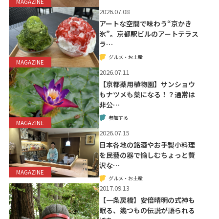
MAGAZINE
2026.07.08
アートな空間で味わう“京かき
氷”。京都駅ビルのアートテラス
ラ…
グルメ・お土産
MAGAZINE
2026.07.11
【京都薬用植物園】サンショウ
もナツメも薬になる！？通常は
非公…
参加する
MAGAZINE
2026.07.15
日本各地の銘酒やお手製小料理
を民藝の器で愉しむちょっと贅
沢な…
MAGAZINE
グルメ・お土産
2017.09.13
【一条戻橋】安倍晴明の式神も
眠る、幾つもの伝説が語られる