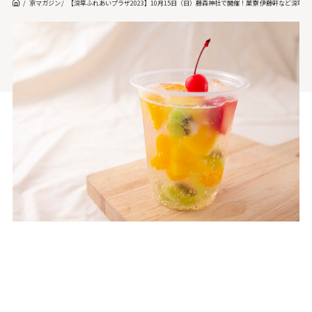
京マガジン
【深草ふれあいプラザ2023】10月15日（日）藤森神社で開催！菓寮 伊藤軒など深