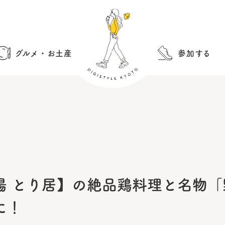
グルメ・お土産
参加する
場 とり居】の絶品鶏料理と名物
に！