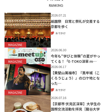
RANKING
2026.07.21
祇園祭 日常と祭礼が交差する
京都を歩く
おでかけ
MAGAZINE
2026.06.30
今年も“学びと体験”の夏がやっ
てくる！「E-TOKO深草 m…
MAGAZINE
2026.06.17
【黄檗山萬福寺】『黒牢城（こ
くろうじょう）』のロケ地とな
った…
おでかけ
MAGAZINE
2026.07.16
【京都市 伏見区深草】大学生の
国際交流活動を拝見［龍谷大学