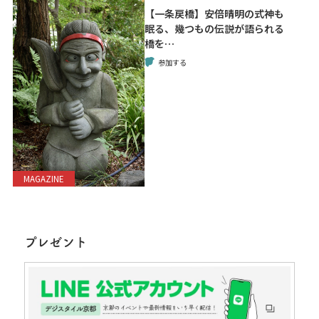
【一条戻橋】安倍晴明の式神も
眠る、幾つもの伝説が語られる
橋を…
参加する
MAGAZINE
プレゼント