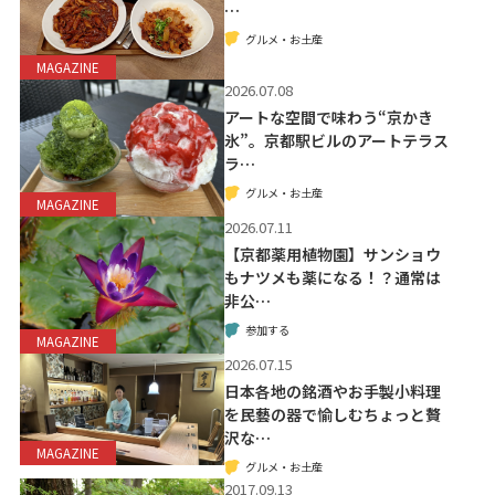
…
グルメ・お土産
MAGAZINE
2026.07.08
アートな空間で味わう“京かき
氷”。京都駅ビルのアートテラス
ラ…
グルメ・お土産
MAGAZINE
2026.07.11
【京都薬用植物園】サンショウ
もナツメも薬になる！？通常は
非公…
参加する
MAGAZINE
2026.07.15
日本各地の銘酒やお手製小料理
を民藝の器で愉しむちょっと贅
沢な…
MAGAZINE
グルメ・お土産
2017.09.13