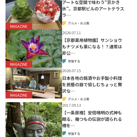
アートな空間で味わう“京かき
氷”。京都駅ビルのアートテラス
ラ…
グルメ・お土産
MAGAZINE
2026.07.11
【京都薬用植物園】サンショウ
もナツメも薬になる！？通常は
非公…
参加する
MAGAZINE
2026.07.15
日本各地の銘酒やお手製小料理
を民藝の器で愉しむちょっと贅
沢な…
MAGAZINE
グルメ・お土産
2017.09.13
【一条戻橋】安倍晴明の式神も
眠る、幾つもの伝説が語られる
橋を…
参加する