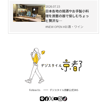
2026.07.15
日本各地の銘酒やお手製小料
理を民藝の器で愉しむちょっ
と贅沢な…
#NEW OPEN #お酒・ワイン
Follow Us
デジスタイル京都公式SNS