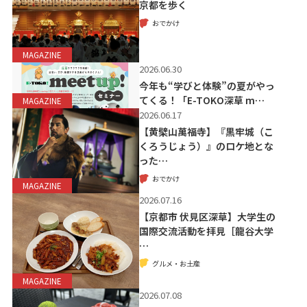
京都を歩く
おでかけ
MAGAZINE
2026.06.30
今年も“学びと体験”の夏がやっ
てくる！「E-TOKO深草 m…
MAGAZINE
2026.06.17
【黄檗山萬福寺】『黒牢城（こ
くろうじょう）』のロケ地とな
った…
おでかけ
MAGAZINE
2026.07.16
【京都市 伏見区深草】大学生の
国際交流活動を拝見［龍谷大学
…
グルメ・お土産
MAGAZINE
2026.07.08