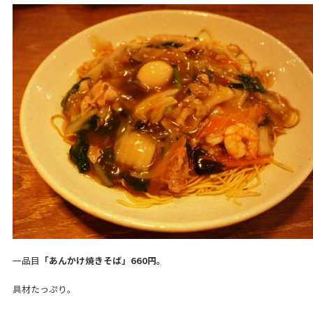
一品目
「あんかけ焼きそば」660円。
具材たっぷり。