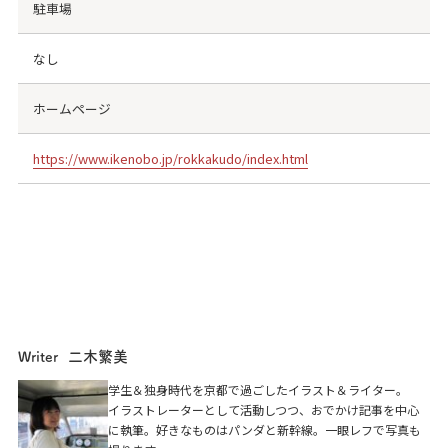
駐車場
なし
ホームページ
https://www.ikenobo.jp/rokkakudo/index.html
二木繁美
Writer
紫雲山 頂法寺 六角堂
学生＆独身時代を京都で過ごしたイラスト＆ライター。
イラストレーターとして活動しつつ、おでかけ記事を中心
京都市中京区六角通東洞院西入堂之前町
に執筆。好きなものはパンダと新幹線。一眼レフで写真も