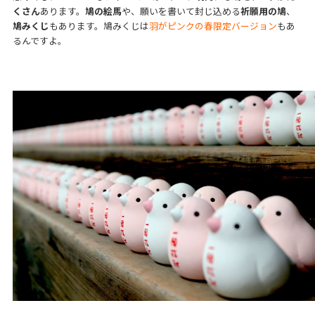
くさん
あります。
鳩の絵馬
や、願いを書いて封じ込める
祈願用の鳩
、
鳩みくじ
もあります。鳩みくじは
羽がピンクの春限定バージョン
もあ
るんですよ。