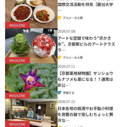
国際交流活動を拝見［龍谷大学
…
グルメ・お土産
MAGAZINE
2026.07.08
アートな空間で味わう“京かき
氷”。京都駅ビルのアートテラス
ラ…
グルメ・お土産
MAGAZINE
2026.07.11
【京都薬用植物園】サンショウ
もナツメも薬になる！？通常は
非公…
参加する
MAGAZINE
2026.07.15
日本各地の銘酒やお手製小料理
を民藝の器で愉しむちょっと贅
沢な…
MAGAZINE