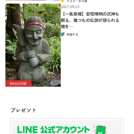
グルメ・お土産
2017.09.13
【一条戻橋】安倍晴明の式神も
眠る、幾つもの伝説が語られる
橋を…
参加する
MAGAZINE
プレゼント