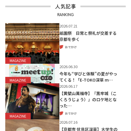
人気記事
RANKING
2026.07.21
祇園祭 日常と祭礼が交差する
京都を歩く
おでかけ
MAGAZINE
2026.06.30
今年も“学びと体験”の夏がやっ
てくる！「E-TOKO深草 m…
MAGAZINE
2026.06.17
【黄檗山萬福寺】『黒牢城（こ
くろうじょう）』のロケ地とな
った…
おでかけ
MAGAZINE
2026.07.16
【京都市 伏見区深草】大学生の