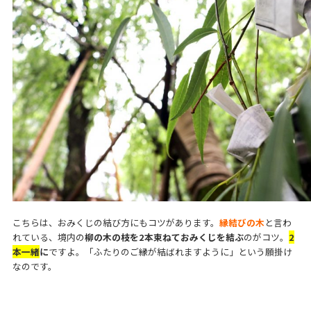
こちらは、おみくじの結び方にもコツがあります。
縁結びの木
と言わ
れている、境内の
柳の木の枝を2本束ねておみくじを結ぶ
のがコツ。
2
本一緒
に
ですよ。「ふたりのご縁が結ばれますように」という願掛け
なのです。