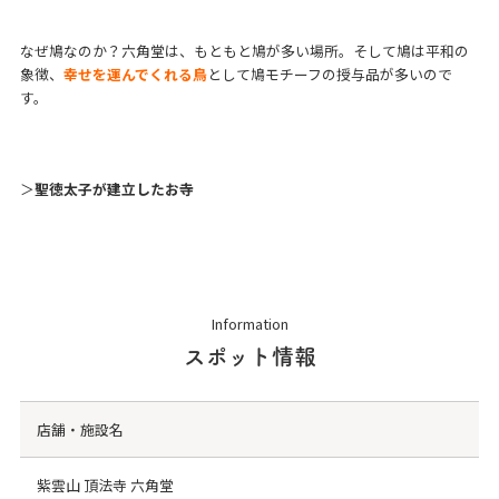
なぜ鳩なのか？六角堂は、もともと鳩が多い場所。そして鳩は平和の
象徴、
幸せを運んでくれる鳥
として鳩モチーフの授与品が多いので
す。
＞
聖徳太子が建立したお寺
Information
スポット情報
店舗・施設名
紫雲山 頂法寺 六角堂