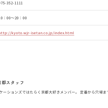
075-352-1111
10：00〜20：00
http://kyoto.wjr-isetan.co.jp/index.html
京都スタッフ
ジェイアール京都伊勢丹
ケーションズではたらく京都大好きメンバー。 定番から穴場まで
京都市下京区東塩小路町 京都駅ビル