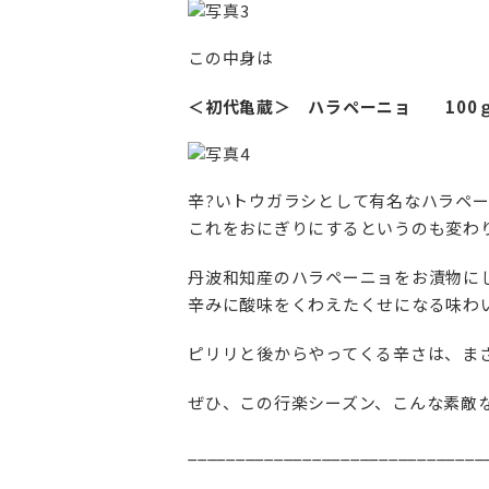
この中身は
＜初代亀蔵＞ ハラペーニョ 100
辛?いトウガラシとして有名なハラペ
これをおにぎりにするというのも変わ
丹波和知産のハラペーニョをお漬物に
辛みに酸味をくわえたくせになる味わ
ピリリと後からやってくる辛さは、まさ
ぜひ、この行楽シーズン、こんな素敵
_______________________________