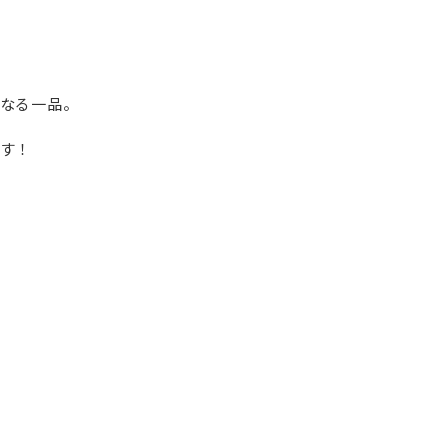
なる一品。
す！