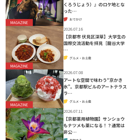
くろうじょう）』のロケ地とな
った…
おでかけ
MAGAZINE
2026.07.16
【京都市 伏見区深草】大学生の
国際交流活動を拝見［龍谷大学
…
グルメ・お土産
MAGAZINE
2026.07.08
アートな空間で味わう“京かき
氷”。京都駅ビルのアートテラス
ラ…
グルメ・お土産
MAGAZINE
2026.07.11
【京都薬用植物園】サンショウ
もナツメも薬になる！？通常は
非公…