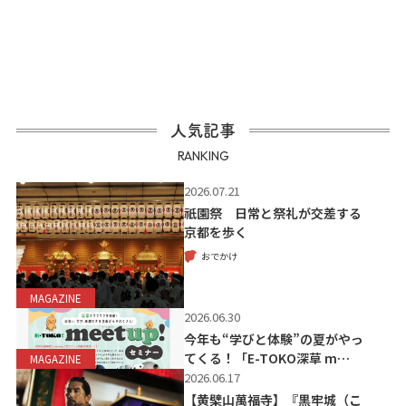
人気記事
RANKING
2026.07.21
祇園祭 日常と祭礼が交差する
京都を歩く
おでかけ
MAGAZINE
2026.06.30
今年も“学びと体験”の夏がやっ
てくる！「E-TOKO深草 m…
MAGAZINE
2026.06.17
【黄檗山萬福寺】『黒牢城（こ