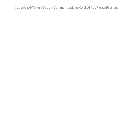
Copyright©Takara Supply Communications Co.,Ltd ALL Rights Reserved.