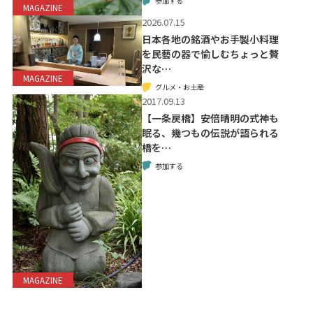
参加する
MAGAZINE
2026.07.15
日本各地の銘酒やお手製小料理
を民藝の器で愉しむちょっと贅
沢な…
MAGAZINE
グルメ・お土産
2017.09.13
【一条戻橋】安倍晴明の式神も
眠る、幾つもの伝説が語られる
橋を…
参加する
MAGAZINE