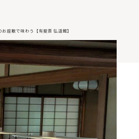
のお座敷で味わう【有斐斎 弘道館】