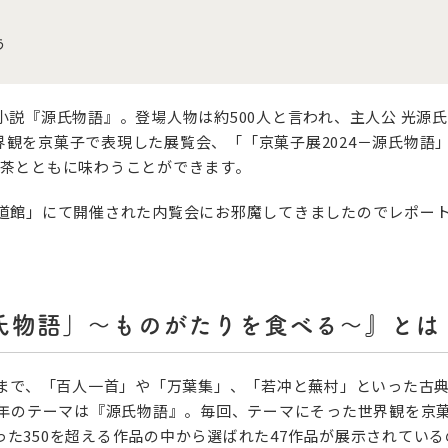
う
小説『源氏物語』。登場人物は約500人と言われ、主人公 光源
観を京菓子で表現した展覧会、「「京菓子展2024－源氏物語
抹茶とともに味わうことができます。
弘道館」にて開催された内覧会にお邪魔してきましたのでレポー
源氏物語」～ものがたりを食べる～』とは
れまで、「百人一首」や「万葉集」、「若冲と蕪村」といった古
4年のテーマは『源氏物語』。毎回、テーマにそった世界観を京
た350を超える作品の中から選ばれた47作品が展示されてい