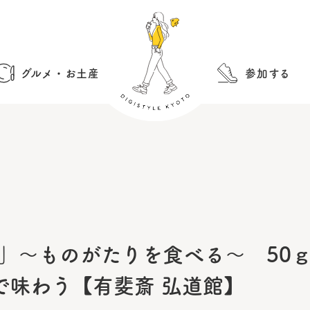
グルメ・お土産
参加する
語」～ものがたりを食べる～ 50
で味わう【有斐斎 弘道館】