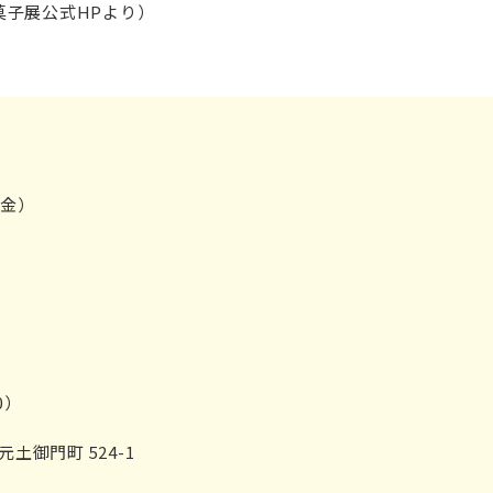
菓子展公式HPより）
（金）
0）
御門町 524-1