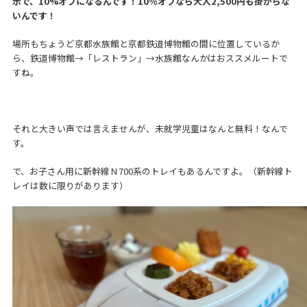
示で、10%オフになるんです！10％オフなら大人2,500円も掛からな
いんです！
場所もちょうど京都水族館と京都鉄道博物館の間に位置しているか
ら、鉄道博物館→「レストラン」→水族館なんかはおススメルートで
すね。
それと大きい声では言えませんが、未就学児童はなんと無料！なんで
す。
で、お子さん用に新幹線Ｎ700系のトレイもあるんですよ。（新幹線ト
レイは数に限りがあります）