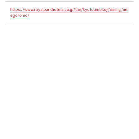
https://www.royalparkhotels.co.jp/the/kyotoumekoji/dining/um
egoromo/