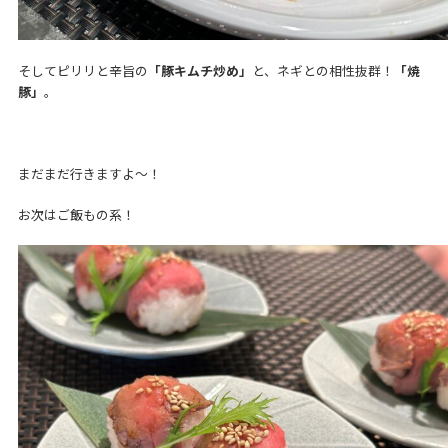
そしてピリリと辛旨の
「豚キムチ炒め」
と、ネギとの相性抜群！
「焼
豚」
。
まだまだ行きますよ～！
お次はご飯もの系！