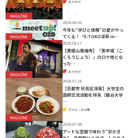
おでかけ
MAGAZINE
2026.06.30
今年も“学びと体験”の夏がやっ
てくる！「E-TOKO深草 m…
MAGAZINE
2026.06.17
【黄檗山萬福寺】『黒牢城（こ
くろうじょう）』のロケ地とな
った…
おでかけ
MAGAZINE
2026.07.16
【京都市 伏見区深草】大学生の
国際交流活動を拝見［龍谷大学
…
グルメ・お土産
MAGAZINE
2026.07.08
アートな空間で味わう“京かき
氷”。京都駅ビルのアートテラス