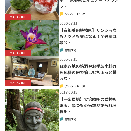
ラ…
グルメ・お土産
MAGAZINE
2026.07.11
【京都薬用植物園】サンショウ
もナツメも薬になる！？通常は
非公…
参加する
MAGAZINE
2026.07.15
日本各地の銘酒やお手製小料理
を民藝の器で愉しむちょっと贅
沢な…
MAGAZINE
グルメ・お土産
2017.09.13
【一条戻橋】安倍晴明の式神も
眠る、幾つもの伝説が語られる
橋を…
参加する