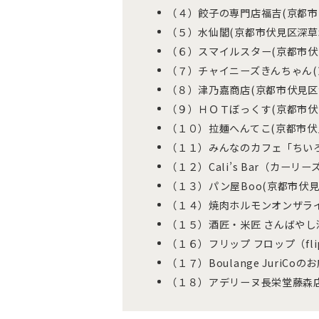
（４）餃子の専門店福吉(京都市
（５）水仙閣(京都市伏見区深草北
（６）スマイルスター(京都市伏見
（７）チャイニーズきんちゃん(
（８）津乃嘉商店(京都市伏見区深
（９）ＨＯＴぼっくす(京都市伏見区
（１０）拉麺へんてこ(京都市伏見
（１１）みんなのカフェ「ちいろば
（１２）Cali’s Bar（カーリ
（１３）パン屋Boo(京都市伏見
（１４）焼肉ホルモンオンザライス
（１５）酒匠・米匠 さんばやし
（１６）フリップ フロップ（flip
（１７）Boulange JuriCo
（１８）アデリーヌ長栄堂藤森店