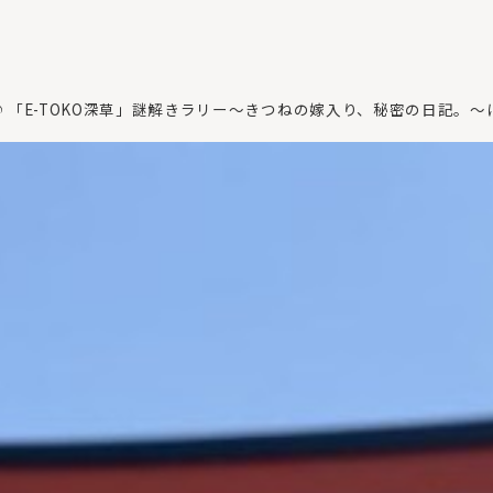
「E-TOKO深草」謎解きラリー～きつねの嫁入り、秘密の日記。～