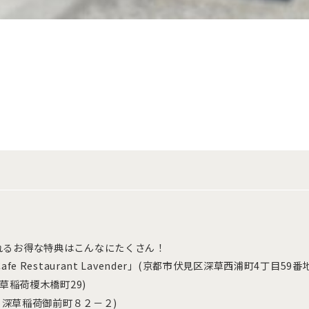
れるお得な特典はこんなにたくさん！
 Restaurant Lavender」(京都市伏見区深草西浦町4丁目59番地
草稲荷榎木橋町29)
 深草稲荷御前町８２－２)