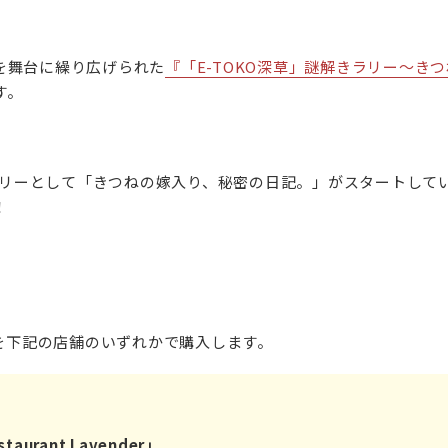
を舞台に繰り広げられた
『「E-TOKO深草」謎解きラリー～き
す。
きラリーとして「きつねの嫁入り、秘密の日記。」がスタートし
！
を下記の店舗のいずれかで購入します。
urant Lavender」