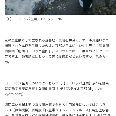
（C）ヨーロッパ企画／トリウッド2023
京の奥座敷として愛される避暑地・貴船を舞台に、オール貴船ロケで
撮影された本作を手掛けたのは、京都が日本に、いや世界に！誇る演
劇集団「劇団ヨーロッパ企画」。当コラムでは、三度目のピックアッ
プですよ。読者諸君はとっくの昔に履修済だと思いますが、念のた
め。
ヨーロッパ企画についてはこちら→（
【ヨーロッパ企画】京都を拠点
に活動する変幻自在！な演劇集団 ｜ デジスタイル京都 (digistyle-
kyoto.com)
）
劇団率いる脚本家であり演出家でもある上田誠氏についてはこちら
→（
【舞台挨拶】劇場版『四畳半タイムマシンブルース』特別上映会
後、劇団ヨーロッパ企画座付作家の上田誠氏に独占取材！ ｜ デジスタ