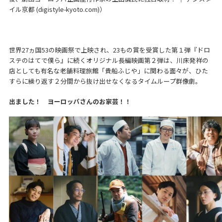
イル京都 (digistyle-kyoto.com)
）
世界27ヵ国53の映画祭で上映され、23もの賞を受賞した第１弾『ドロ
ステのはてで僕ら』に続くオリジナル長編映画第２弾は、川床発祥の
店としても有名な老舗料理旅館「貴船ふじや」に関わる面々が、ひた
すらに繰り返す２分間から抜け出せなくなるタイムループ群像劇。
出ました！ ヨーロッパさんのお家芸！！