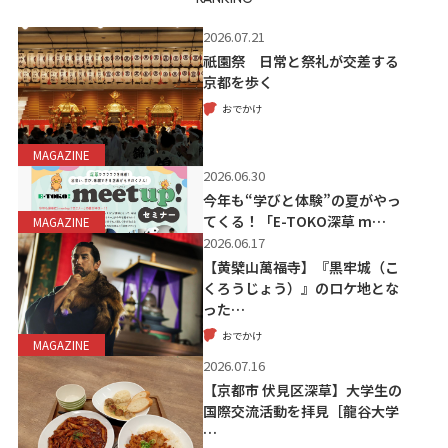
2026.07.21
祇園祭 日常と祭礼が交差する
京都を歩く
おでかけ
MAGAZINE
2026.06.30
今年も“学びと体験”の夏がやっ
てくる！「E-TOKO深草 m…
MAGAZINE
2026.06.17
【黄檗山萬福寺】『黒牢城（こ
くろうじょう）』のロケ地とな
った…
おでかけ
MAGAZINE
2026.07.16
【京都市 伏見区深草】大学生の
国際交流活動を拝見［龍谷大学
…