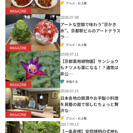
グルメ・お土産
MAGAZINE
2026.07.08
アートな空間で味わう“京かき
氷”。京都駅ビルのアートテラス
ラ…
グルメ・お土産
MAGAZINE
2026.07.11
【京都薬用植物園】サンショウ
もナツメも薬になる！？通常は
非公…
参加する
MAGAZINE
2026.07.15
日本各地の銘酒やお手製小料理
を民藝の器で愉しむちょっと贅
沢な…
MAGAZINE
グルメ・お土産
2017.09.13
【一条戻橋】安倍晴明の式神も