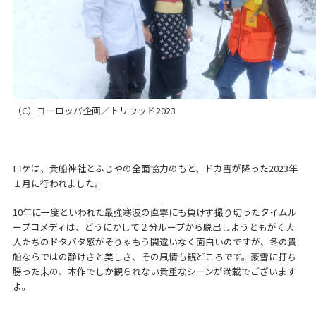
（C）ヨーロッパ企画／トリウッド2023
ロケは、貴船神社とふじやの全面協力のもと、ドカ雪が降った2023年
１月に行われました。
10年に一度といわれた最強寒波の直撃にも負けず撮り切ったタイムル
ープコメディは、どうにかして２分ループから脱出しようともがく大
人たちのドタバタ感がそりゃもう間違いなく面白いのですが、冬の貴
船ならではの静けさと美しさ、その風情も観どころです。豪雪に打ち
勝った末の、本作でしか観られない貴重なシーンが満載でございます
よ。