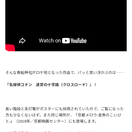
そんな貴船神社がロケ地となった作品で、パッと思い浮かぶのは……
『名探偵コナン 迷宮の十字路（クロスロード）』！
長い階段と朱灯篭がポスターにも採用されていたので、ご覧になった
方も少なくないはず。また同じ場所が、『京都メロウ-金魚のこいび
と-』（2018年／京都映画センター）にも登場します。