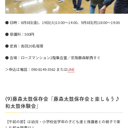
● 日時：8月8日(金)、19日(火)13:00～14:00、9月8日(月)18:00～19:00
● 受講料：500円
● 定員：各回20名程度
● 会場：ローズマンション2階集会室／京阪藤森駅西すぐ
＞申込は電話：090-8149-3562 または
LINE
(9)藤森太鼓保存会「藤森太鼓保存会と楽しもう♪
和太鼓体験会」
【午前の部】は幼児・小学校低学年の子ども達と保護者との親子で楽
しむ和太鼓遊び！