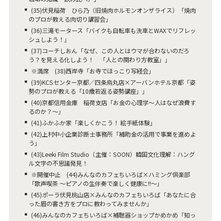
(35)伏見稲荷 ひら乃（旧焼肉ホルモンオンザライス）「焼肉
のプロが教える肉切り講習会」
(36)三滝モータース「バイクも自転車も洗車とWAXでリフレッ
シュしよう！」
(37)コーチしおん「なぜ、この人とはウマが合わないのだろ
う？を見える化しよう！ 「人との関わり方教室」」
※満席 (38)西岸寺「お寺でほっこり写経会」
(39)KCSセンター京都／四条烏丸店×アーバンホテル京都「姿
勢のプロが教える「10歳若返る姿勢講座」」
(40)京都信用金庫 稲荷支店「お金の心理学～人はなぜ浪費す
るのか？～」
(41)ふかふか家「楽しくかこう！ 絵手紙体験」
(42)上村中小企業診断士事務所「補助金の活用で事業を進めよ
う」
(43)Leeki Film Studio（主催：SOON）韓国文化理解：ハング
ル文字の不思議発見！
※開催中止 (44)みんなのカフェちいろば×ハミング倶楽部
「歌声喫茶 〜ピアノの生伴奏で楽しく健康に!!〜」
(45)ポーラ伏見桃山店×みんなのカフェちいろば「あなたに合
った眉の書き方をプロに教わってみませんか」
(46)みんなのカフェちいろば×補聴器ショップかめかめ「知っ