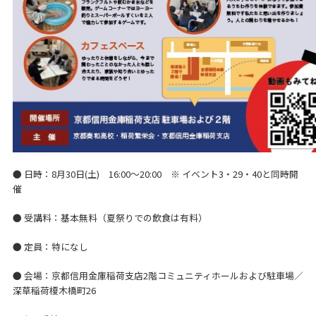
● 日時：8月30日(土) 16:00～20:00 ※ イベント3・29・40と同時開
催
● 受講料：基本無料（夏祭りでの飲食は有料）
● 定員：特になし
● 会場：京都信用金庫稲荷支店2階コミュニティホールおよび駐車場／
深草稲荷榎木橋町26