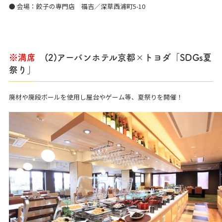
● 会場：餃子の専門店 福吉／深草西浦町5-10
※満席
(2)アーバンホテル京都×トヨダ「SDGs夏
祭り」
廃材や廃段ボールを使用し屋台やゲーム等、夏祭りを開催！