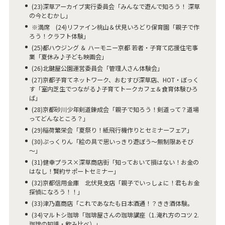
(23)深草アーカイブ実行委員会「みんなで遊んで知ろう！ 深草
の今とむかし」
※満席 (24)リファイン桃山＆伏見いろどり保育園「親子で作
ろう！クラフト体験」
(25)都ハウジング ＆ ハーモニー京都 若者・子育て応援住宅事
業「夏休み♪子ども映画会」
(26)北鍵屋公園運営委員会「管理人さん体験会」
(27)京都子育てネットワーク、おむすび深草店、HOT・ぼっく
す「室内芝生でつながる♪子育てトークカフェ＆食育体験ひろ
ば」
(28)京都砂川少年剣道錬成会「親子で知ろう！剣道って？道場
ってどんなところ？」
(29)稲荷繁栄会「夏祭り！紙飛行機作りとセミナーフェア」
(30)ぷっくりん「絵の具で思いっきり遊ぼう～無制限あそび
～」
(31)健幸プラス×深草商店街「知っておいて損はない！お金の
はなし！賢約サポートセミナー」
(32)京都信用金庫 北伏見支店「親子でいっしょに！君もお金
探偵になろう！！」
(33)津乃嘉商店「これであなたも日本酒通！？きき酒体験。
(34)マルトシ珈琲「珈琲屋さんの珈琲講座（1.淹れ方のコツ 2.
珈琲の知識・飲み比べ）」