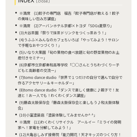
INDEX
[
close
]
※満席 (1)餃子の専門店 福吉「餃子専門店が教える！餃子
の美味しい包み方講座」
※満席 (2)アーバンホテル京都×トヨダ「SDGs夏祭り」
(3)大谷茶園「祭りで抹茶ドリンクをつくっ茶おう！」
(4)うふふ×みんなのカフェちいろば「やってみよう！サロン
で手軽なおやつづくり！」
(5)いなり大果園「旬の果物の食べ放題と旬の野菜果物のお土
産付きセミナー」
(6)京都市立京都奏和高等学校「◯◯さんとうちわづくりー子
どもと高齢者の交流ー」
(7)tomo dance studio「世界で１つだけの自分で選んで自分で
作るアクセサリー＆キーホルダー」
(8)tomo dance studio「ダンスで楽しく健康に♪親子で！友
達と！お一人でも！わくわくダンス講座」
(9)藤森太鼓保存会「藤森太鼓保存会と楽しもう♪和太鼓体験
会」
(10)小室塗装店「塗装体験してみませんか^ ^」
※満席 (11)わくわくリサイクル アールイー「ミライの発明
家へ！家電を分解してみよう！」
(12)大亀谷しみず接骨院「能力開花！天才キッズのつくり方！