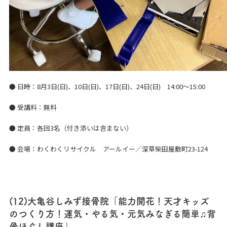
● 日時：8月3日(日)、10日(日)、17日(日)、24日(日) 14:00～15:00
● 受講料：無料
● 定員：各回3名（付き添いは含まない）
● 会場：わくわくリサイクル アールイー／深草柴田屋敷町23-124
(12)大亀谷しみず接骨院「能力開花！天才キッズ
のつくり方！運気・やる気・元気みなぎる簡単♫背
骨ほぐし講座」