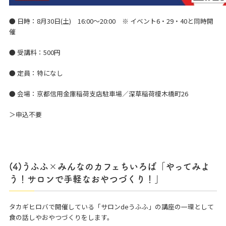
● 日時：8月30日(土) 16:00～20:00 ※ イベント6・29・40と同時開
催
● 受講料：500円
● 定員：特になし
● 会場：京都信用金庫稲荷支店駐車場／深草稲荷榎木橋町26
＞申込不要
(4)うふふ×みんなのカフェちいろば「やってみよ
う！サロンで手軽なおやつづくり！」
タカギヒロバで開催している「サロンdeうふふ」の講座の一環として
食の話しやおやつづくりをします。