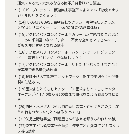
運気・やる気・元気みなぎる簡単♫背骨ほぐし講座」
(13)ビーブロックス一級建築士事務所＆まえでん「漆喰でオリ
ジナル時計をつくろう！」
(14)FUKAKUSA BASE 希望結社ツクラム「希望結社ツクラム
×YOUクリエイター「レゴ vs ROBLOXの創造体験」」
(15)アクセスパソコンスクール×カラー心理学結び＆ことばと
こころの相談室つなぐ「子育てに不安を抱えるママさんへ 子
どもを伸ばす親になれる講座」
(16)アクセスパソコンスクール「パソコンで「プログラミン
グ」「高速タイピング」を体験しよう！」
(17)アクセスパソコンスクール「話せた！伝わった！できた！
が実感できる英会話体験」
(18)税理士法人京都経営ネットワーク「親子で学ぼう！～消費
税の仕組み～」
(19)墨染まちとくらしセンター「＞墨染まちとくらしセンター
オープンデイ！＞0歳から100歳まで世代をこえる交流のひとと
き」
(20)酒匠・米匠さんばやし酒店with深草・竹やすらぎの会「深
草の竹をつかった竹とんぼ作りPART2」
(21)伏見上野旭昇堂「団扇屋さんが教える都うちわ作り体験」
(22)深草子ども食堂実行委員会「深草子ども食堂:子どもスタッ
フ養成講座」