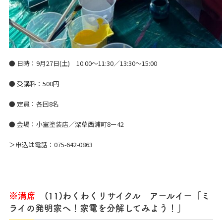
● 日時：9月27日(土) 10:00～11:30／13:30～15:00
● 受講料：500円
● 定員：各回8名
● 会場：小室塗装店／深草西浦町8ー42
＞申込は電話：075-642-0863
※満席
(11)わくわくリサイクル アールイー「ミ
ライの発明家へ！家電を分解してみよう！」