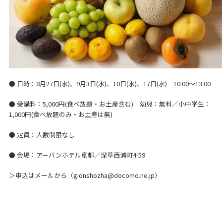
● 日時：8月27日(水)、9月3日(水)、10日(水)、17日(水) 10:00～13:00
● 受講料：5,000円(食べ放題・お土産含む) 幼児：無料／小中学生：
1,000円(食べ放題のみ・お土産は無)
● 定員：人数制限なし
● 会場：アーバンホテル京都／深草西浦町4-59
＞申込はメールから（gionshozha@docomo.ne.jp）