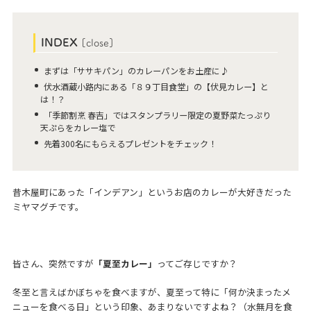
INDEX
[
close
]
まずは「ササキパン」のカレーパンをお土産に♪
伏水酒蔵小路内にある「８９丁目食堂」の【伏見カレー】と
は！？
「季節割烹 春吉」ではスタンプラリー限定の夏野菜たっぷり
天ぷらをカレー塩で
先着300名にもらえるプレゼントをチェック！
昔木屋町にあった「インデアン」というお店のカレーが大好きだった
ミヤマグチです。
皆さん、突然ですが
「夏至カレー」
ってご存じですか？
冬至と言えばかぼちゃを食べますが、夏至って特に「何か決まったメ
ニューを食べる日」という印象、あまりないですよね？（水無月を食