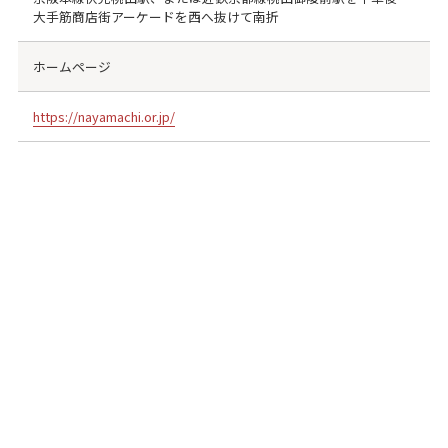
大手筋商店街アーケードを西へ抜けて南折
ホームページ
https://nayamachi.or.jp/