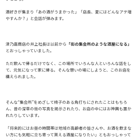
酒好きが集まり「あの酒がうまかった」「店長、夏にはどんなアテ増
やすんか？」と会話が弾みます。
津乃嘉商店の井上社長は以前から
「街の集会所のような酒屋になる」
とおっしゃっていました。
ただ飲んで帰るだけでなく、この場所でいろんな人といろんな話をし
て、元気になって家に帰る。そんな憩いの場にしようと、このお店を
構えられました。
そんな“集会所”をめざして椅子のある角打ちにされたことはもちろ
ん、昔の深草の街の写真を掲示されたり、お店の中にはお神輿も置か
れたりしています。
「将来的にはお昼の時間帯は地域の高齢者の皆さんや、お酒を飲まな
い方にも気軽に立ち寄って貰える酒屋になりたい」ともおっしゃって