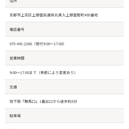
住所
京都市上京区上御霊前通烏丸東入上御霊竪町495番地
電話番号
075-441-2260
（受付9:00～17:00）
営業時間
9:00～17:00まで（季節により変更あり）
交通
地下鉄『鞍馬口』1番出口から徒歩約3分
駐車場