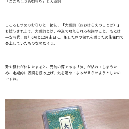
「こころしづめ御守り」と大祓詞
こころしづめのお守りと一緒に、「大祓詞（おおはらえのことば）」
も授与されます。大祓詞とは、神道で唱えられる祝詞のこと。もとは
平安時代、毎年6月と12月末日に、犯した罪や穢れを祓うため朱雀門で
奏上していたものなのだそう。
罪や穢れが体にたまると、元気の源である「気」が枯れてしまうた
め、定期的に祝詞を読み上げ、気を清めてよみがえらせようとしたの
ですね。