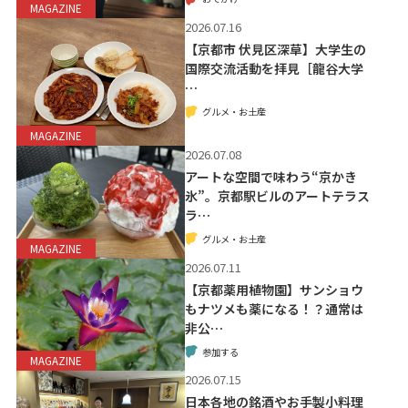
MAGAZINE
2026.07.16
【京都市 伏見区深草】大学生の
国際交流活動を拝見［龍谷大学
…
グルメ・お土産
MAGAZINE
2026.07.08
アートな空間で味わう“京かき
氷”。京都駅ビルのアートテラス
ラ…
グルメ・お土産
MAGAZINE
2026.07.11
【京都薬用植物園】サンショウ
もナツメも薬になる！？通常は
非公…
参加する
MAGAZINE
2026.07.15
日本各地の銘酒やお手製小料理