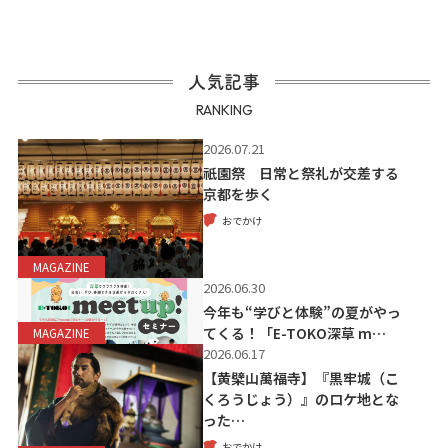
人気記事
RANKING
2026.07.21
祇園祭 日常と祭礼が交差する
京都を歩く
おでかけ
MAGAZINE
2026.06.30
今年も“学びと体験”の夏がやっ
てくる！「E-TOKO深草 m…
MAGAZINE
2026.06.17
【黄檗山萬福寺】『黒牢城（こ
くろうじょう）』のロケ地とな
った…
おでかけ