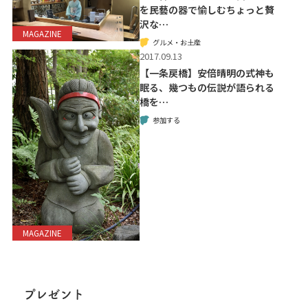
を民藝の器で愉しむちょっと贅
沢な…
MAGAZINE
グルメ・お土産
2017.09.13
【一条戻橋】安倍晴明の式神も
眠る、幾つもの伝説が語られる
橋を…
参加する
MAGAZINE
プレゼント