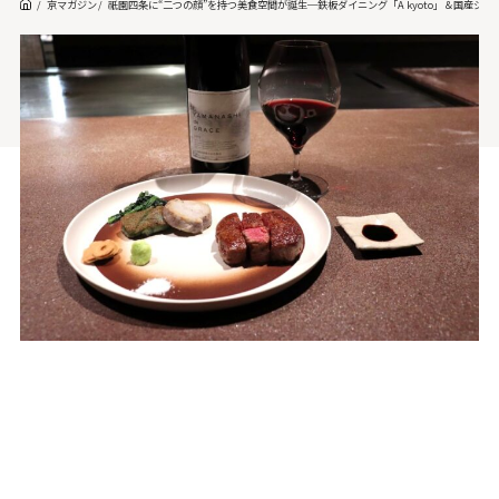
京マガジン
祇園四条に“二つの顔”を持つ美食空間が誕生─鉄板ダイニング「A kyoto」＆国産ジンが