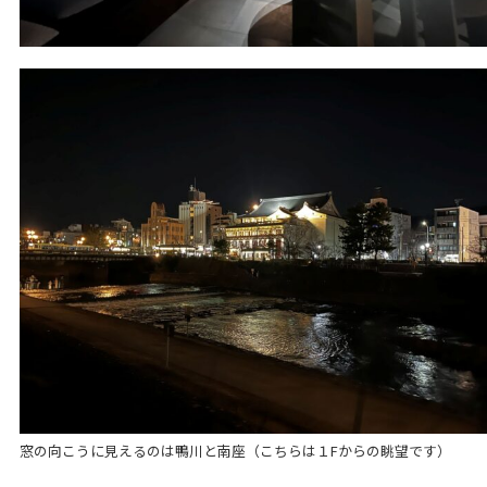
窓の向こうに見えるのは鴨川と南座（こちらは１Fからの眺望です）