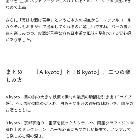
番茶を社長のネットワークで仕入れているとのことで、茶の質感がき
わめて上品。
さらに「実はお酒は苦手」というご本人の視点から、ノンアルコール
カクテルもおまかせで提案してくれるのが嬉しいですね。バーの雰囲
気を楽しみつつ、お酒が苦手な方も日本茶の風味を堪能できる安心感
がありました。
まとめ──「A kyoto」と「B kyoto」、二つの楽
しみ方
A kyoto：目の前の大きな鉄板で素材の最良の瞬間を引き出す“ライブ
感”。ヘレ肉や旬魚の火入れ、白みそや出汁の繊細な味わいを、国産の
お酒とともに。
B kyoto：京都宇治の一番茶を使ったカクテルや、国産クラフトジン60
種以上のセレクション。バー初心者にもやさしい提案で、ノンアルで
も楽しめる懐の深さ。