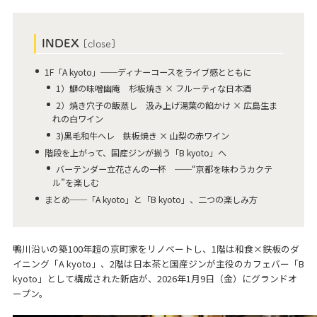
INDEX
[
close
]
1F「A kyoto」──ディナーコースをライブ感とともに
1）鰤の味噌幽庵 杉板焼き × フルーティな日本酒
2）焼き穴子の飯蒸し 汲み上げ湯葉の餡かけ × 広島生ま
れの白ワイン
3)黒毛和牛ヘレ 鉄板焼き × 山梨の赤ワイン
階段を上がって、国産ジンが揃う「B kyoto」へ
バーテンダー立花さんの一杯 ──“京都を味わうカクテ
ル”を楽しむ
まとめ──「A kyoto」と「B kyoto」、二つの楽しみ方
鴨川沿いの築100年超の京町家をリノベートし、1階は和食×鉄板のダ
イニング「A kyoto」、2階は日本茶と国産ジンが主役のカフェバー「B
kyoto」として構成された新店が、2026年1月9日（金）にグランドオ
ープン。