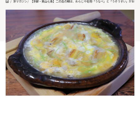
京マガジン
【京都・東山七条】二の丑の鰻は、わらじや名物「うなべ」と「うぞうすい」がおスス