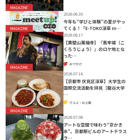
MAGAZINE
2026.06.30
今年も“学びと体験”の夏がやっ
てくる！「E-TOKO深草 m…
MAGAZINE
2026.06.17
【黄檗山萬福寺】『黒牢城（こ
くろうじょう）』のロケ地とな
った…
おでかけ
MAGAZINE
2026.07.16
【京都市 伏見区深草】大学生の
国際交流活動を拝見［龍谷大学
…
グルメ・お土産
MAGAZINE
2026.07.08
アートな空間で味わう“京かき
氷”。京都駅ビルのアートテラス
ラ…