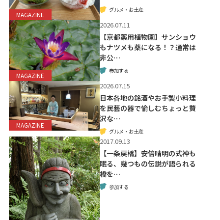
グルメ・お土産
MAGAZINE
2026.07.11
【京都薬用植物園】サンショウ
もナツメも薬になる！？通常は
非公…
参加する
MAGAZINE
2026.07.15
日本各地の銘酒やお手製小料理
を民藝の器で愉しむちょっと贅
沢な…
MAGAZINE
グルメ・お土産
2017.09.13
【一条戻橋】安倍晴明の式神も
眠る、幾つもの伝説が語られる
橋を…
参加する