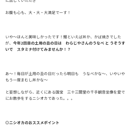
に出していただき
お腹も心も、大・大・大満足でーす！
いや～ほんと美味しかったです！鰻といえば丼か、かば焼きでした
が、
今年2回目の土用の丑の日は わらじやさんのうなべ と うぞうす
いで スタミナ付けてみませんか！？
あ～！毎日が土用の丑の日だったら明日も うなべかな～、いやいや
もう一度まむし丼かな～
と妄想しながら、近くにある国宝 三十三間堂の千手観音坐像を愛で
にお散歩をするニシオカであった。。。
◎ニシオカのおススメポイント