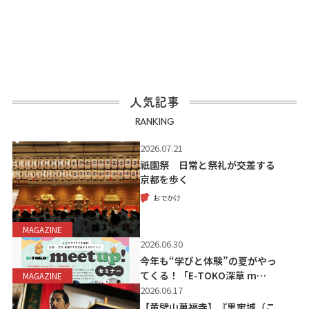
人気記事
RANKING
2026.07.21
祇園祭 日常と祭礼が交差する
京都を歩く
おでかけ
MAGAZINE
2026.06.30
今年も“学びと体験”の夏がやっ
てくる！「E-TOKO深草 m…
MAGAZINE
2026.06.17
【黄檗山萬福寺】『黒牢城（こ