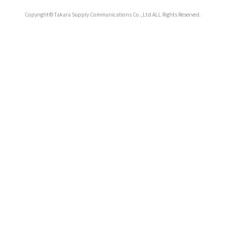
Copyright©Takara Supply Communications Co.,Ltd ALL Rights Reserved.