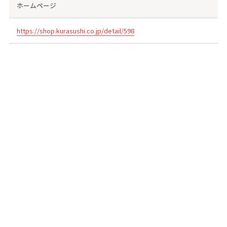
ホームページ
https://shop.kurasushi.co.jp/detail/598