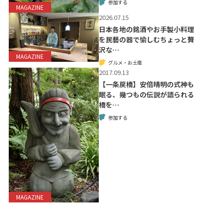
参加する
MAGAZINE
2026.07.15
日本各地の銘酒やお手製小料理
を民藝の器で愉しむちょっと贅
沢な…
MAGAZINE
グルメ・お土産
2017.09.13
【一条戻橋】安倍晴明の式神も
眠る、幾つもの伝説が語られる
橋を…
参加する
MAGAZINE