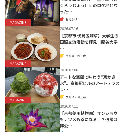
くろうじょう）』のロケ地とな
った…
おでかけ
MAGAZINE
2026.07.16
【京都市 伏見区深草】大学生の
国際交流活動を拝見［龍谷大学
…
グルメ・お土産
MAGAZINE
2026.07.08
アートな空間で味わう“京かき
氷”。京都駅ビルのアートテラス
ラ…
グルメ・お土産
MAGAZINE
2026.07.11
【京都薬用植物園】サンショウ
もナツメも薬になる！？通常は
非公…