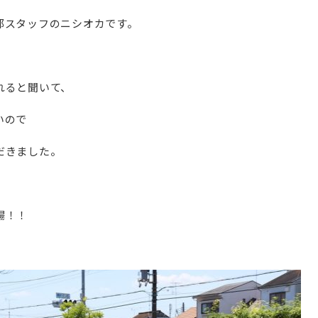
都スタッフのニシオカです。
れると聞いて、
いので
だきました。
場！！