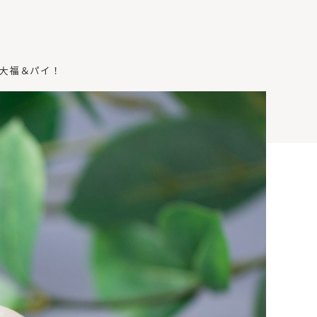
た大福＆パイ！