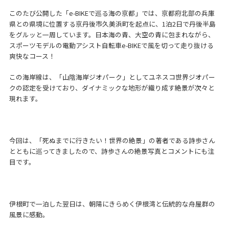
このたび公開した「e-BIKEで巡る海の京都」では、京都府北部の兵庫
県との県境に位置する京丹後市久美浜町を起点に、1泊2日で丹後半島
をグルッと一周しています。日本海の青、大空の青に包まれながら、
スポーツモデルの電動アシスト自転車e-BIKEで風を切って走り抜ける
爽快なコース！
この海岸線は、「山陰海岸ジオパーク」としてユネスコ世界ジオパー
クの認定を受けており、ダイナミックな地形が織り成す絶景が次々と
現れます。
今回は、「死ぬまでに行きたい！世界の絶景」の著者である詩歩さん
とともに巡ってきましたので、詩歩さんの絶景写真とコメントにも注
目です。
伊根町で一泊した翌日は、朝陽にきらめく伊根湾と伝統的な舟屋群の
風景に感動。