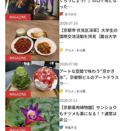
くろうじょう）』のロケ地とな
った…
おでかけ
MAGAZINE
2026.07.16
【京都市 伏見区深草】大学生の
国際交流活動を拝見［龍谷大学
…
グルメ・お土産
MAGAZINE
2026.07.08
アートな空間で味わう“京かき
氷”。京都駅ビルのアートテラス
ラ…
グルメ・お土産
MAGAZINE
2026.07.11
【京都薬用植物園】サンショウ
もナツメも薬になる！？通常は
非公…
参加する
MAGAZINE