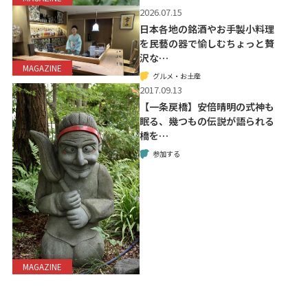
2026.07.15
日本各地の銘酒やお手製小料理
を民藝の器で愉しむちょっと贅
沢な…
MAGAZINE
グルメ・お土産
2017.09.13
【一条戻橋】安倍晴明の式神も
眠る、幾つもの伝説が語られる
橋を…
参加する
MAGAZINE