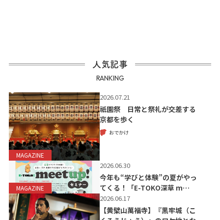
人気記事
RANKING
2026.07.21
祇園祭 日常と祭礼が交差する
京都を歩く
おでかけ
MAGAZINE
2026.06.30
今年も“学びと体験”の夏がやっ
てくる！「E-TOKO深草 m…
MAGAZINE
2026.06.17
【黄檗山萬福寺】『黒牢城（こ