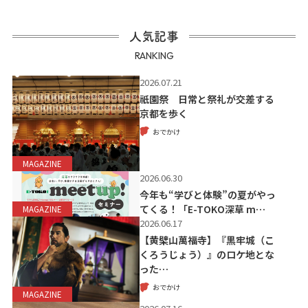
人気記事
RANKING
2026.07.21
祇園祭 日常と祭礼が交差する
京都を歩く
おでかけ
MAGAZINE
2026.06.30
今年も“学びと体験”の夏がやっ
てくる！「E-TOKO深草 m…
MAGAZINE
2026.06.17
【黄檗山萬福寺】『黒牢城（こ
くろうじょう）』のロケ地とな
った…
おでかけ
MAGAZINE