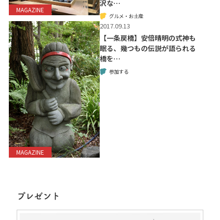
沢な…
MAGAZINE
グルメ・お土産
2017.09.13
【一条戻橋】安倍晴明の式神も
眠る、幾つもの伝説が語られる
橋を…
参加する
MAGAZINE
プレゼント