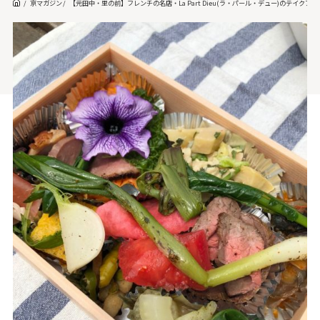
京マガジン
【元田中・里の前】フレンチの名店・La Part Dieu(ラ・パール・デュー)のテイクア