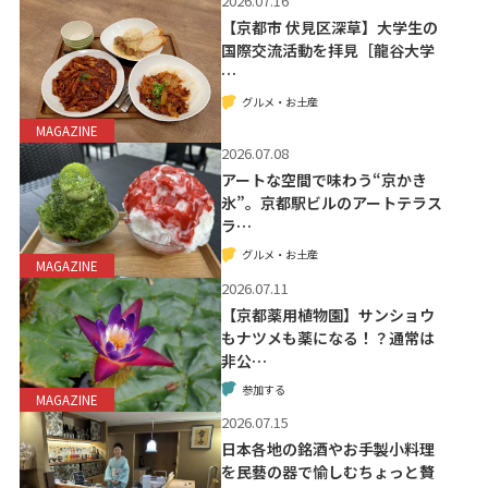
2026.07.16
【京都市 伏見区深草】大学生の
国際交流活動を拝見［龍谷大学
…
グルメ・お土産
MAGAZINE
2026.07.08
アートな空間で味わう“京かき
氷”。京都駅ビルのアートテラス
ラ…
グルメ・お土産
MAGAZINE
2026.07.11
【京都薬用植物園】サンショウ
もナツメも薬になる！？通常は
非公…
参加する
MAGAZINE
2026.07.15
日本各地の銘酒やお手製小料理
を民藝の器で愉しむちょっと贅