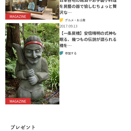
日本各地の銘酒やお手製小料理
を民藝の器で愉しむちょっと贅
沢な…
MAGAZINE
グルメ・お土産
2017.09.13
【一条戻橋】安倍晴明の式神も
眠る、幾つもの伝説が語られる
橋を…
参加する
MAGAZINE
プレゼント