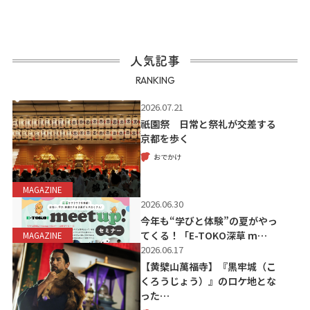
人気記事
RANKING
2026.07.21
祇園祭 日常と祭礼が交差する
京都を歩く
おでかけ
MAGAZINE
2026.06.30
今年も“学びと体験”の夏がやっ
てくる！「E-TOKO深草 m…
MAGAZINE
2026.06.17
【黄檗山萬福寺】『黒牢城（こ
くろうじょう）』のロケ地とな
った…