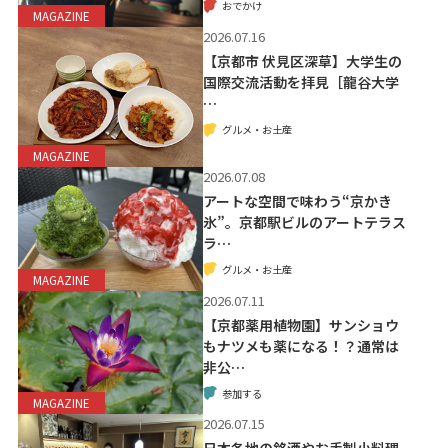
おでかけ
MAGAZINE
2026.07.16
【京都市 伏見区深草】大学生の
国際交流活動を拝見［龍谷大学
…
グルメ・お土産
MAGAZINE
2026.07.08
アートな空間で味わう“京かき
氷”。京都駅ビルのアートテラス
ラ…
グルメ・お土産
MAGAZINE
2026.07.11
【京都薬用植物園】サンショウ
もナツメも薬になる！？通常は
非公…
参加する
MAGAZINE
2026.07.15