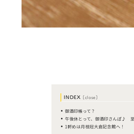
INDEX
[
close
]
御酒印帳って？
午後休とって、御酒印さんぽ♪ 
1軒めは月桂冠大倉記念館へ！