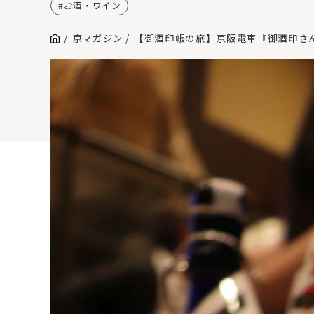
お酒・ワイン
京マガジン
【御酒印帳の旅】京阪電車『御酒印さ