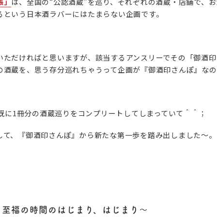
帳」
は、全国の“公認酒蔵”を巡り、それぞれの酒蔵・店舗で、
るという日本酒ラバーにはたまらない企画です。
いただければと思いますが、該当するアンスリーでその「御酒印
の酒蔵を、思う存分巡れちゃうって企画が『御酒印さんぽ』なの
、既に1冊分の酒蔵巡りをコンプリートしてしまっていて＾＾；
して、『御酒印さんぽ』から新たな第一歩を踏み出しました～。
 至福の時間のはじまり、はじまり～