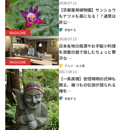
2026.07.11
【京都薬用植物園】サンショウ
もナツメも薬になる！？通常は
非公…
参加する
MAGAZINE
2026.07.15
日本各地の銘酒やお手製小料理
を民藝の器で愉しむちょっと贅
沢な…
MAGAZINE
グルメ・お土産
2017.09.13
【一条戻橋】安倍晴明の式神も
眠る、幾つもの伝説が語られる
橋を…
参加する