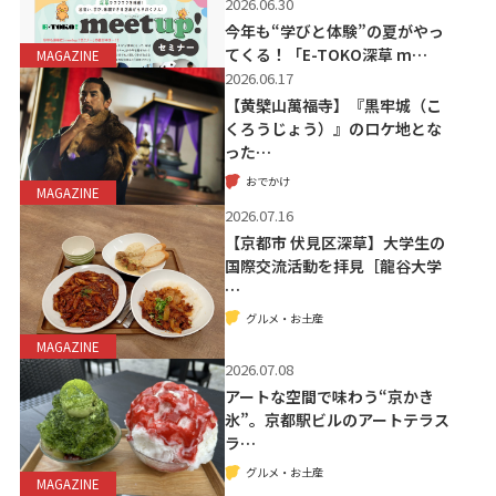
2026.06.30
今年も“学びと体験”の夏がやっ
てくる！「E-TOKO深草 m…
MAGAZINE
2026.06.17
【黄檗山萬福寺】『黒牢城（こ
くろうじょう）』のロケ地とな
った…
おでかけ
MAGAZINE
2026.07.16
【京都市 伏見区深草】大学生の
国際交流活動を拝見［龍谷大学
…
グルメ・お土産
MAGAZINE
2026.07.08
アートな空間で味わう“京かき
氷”。京都駅ビルのアートテラス
ラ…
グルメ・お土産
MAGAZINE