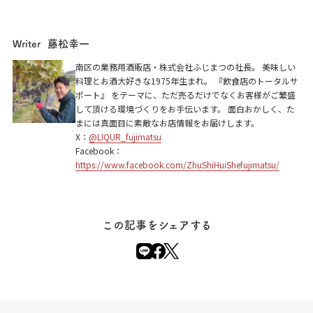
藤松幸一
Writer
悠々
南区の業務用酒販店・株式会社ふじまつの社長。 美味しい
料理とお酒大好きな1975年生まれ。 『飲食店のトータルサ
京都市北区小山北上総町8-101
ポート』 をテーマに、ただ売るだけでなくお客様がご繁盛
して頂ける環境づくりをお手伝います。 面白おかしく、た
まには真面目に素敵なお店情報をお届けします。
X：
@LIQUR_fujimatsu
Facebook：
https://www.facebook.com/ZhuShiHuiShefujimatsu/
この記事をシェアする