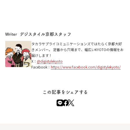
デジスタイル京都スタッフ
Writer
焼肉の天壇 北山店
タカラサプライコミュニケーションズではたらく京都大好
きメンバー。 定番から穴場まで、幅広いKYOTOの情報をお
京都市北区上賀茂桜井町106
届けします！
X：
@digistylekyoto
Facebook：
https://www.facebook.com/digistylekyoto/
この記事をシェアする