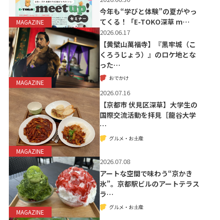
今年も“学びと体験”の夏がやっ
てくる！「E-TOKO深草 m…
MAGAZINE
2026.06.17
【黄檗山萬福寺】『黒牢城（こ
くろうじょう）』のロケ地とな
った…
おでかけ
MAGAZINE
2026.07.16
【京都市 伏見区深草】大学生の
国際交流活動を拝見［龍谷大学
…
グルメ・お土産
MAGAZINE
2026.07.08
アートな空間で味わう“京かき
氷”。京都駅ビルのアートテラス
ラ…
グルメ・お土産
MAGAZINE