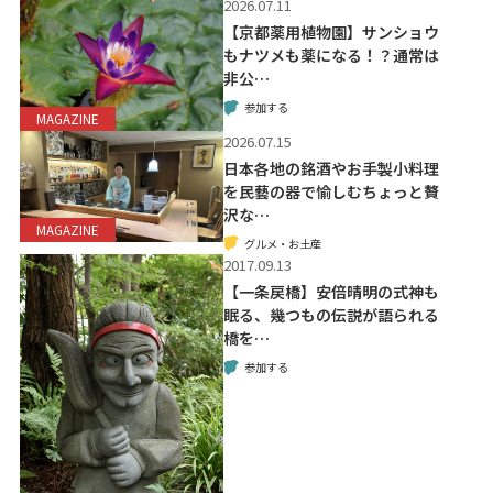
2026.07.11
【京都薬用植物園】サンショウ
もナツメも薬になる！？通常は
非公…
参加する
MAGAZINE
2026.07.15
日本各地の銘酒やお手製小料理
を民藝の器で愉しむちょっと贅
沢な…
MAGAZINE
グルメ・お土産
2017.09.13
【一条戻橋】安倍晴明の式神も
眠る、幾つもの伝説が語られる
橋を…
参加する