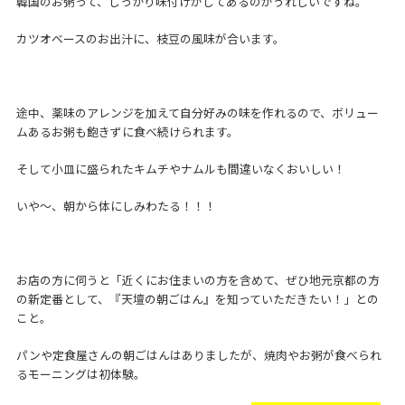
韓国のお粥って、しっかり味付けがしてあるのがうれしいですね。
カツオベースのお出汁に、枝豆の風味が合います。
途中、薬味のアレンジを加えて自分好みの味を作れるので、ボリュー
ムあるお粥も飽きずに食べ続けられます。
そして小皿に盛られたキムチやナムルも間違いなくおいしい！
いや～、朝から体にしみわたる！！！
お店の方に伺うと「近くにお住まいの方を含めて、ぜひ地元京都の方
の新定番として、『天壇の朝ごはん』を知っていただきたい！」との
こと。
パンや定食屋さんの朝ごはんはありましたが、焼肉やお粥が食べられ
るモーニングは初体験。