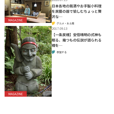
日本各地の銘酒やお手製小料理
を民藝の器で愉しむちょっと贅
沢な…
MAGAZINE
グルメ・お土産
2017.09.13
【一条戻橋】安倍晴明の式神も
眠る、幾つもの伝説が語られる
橋を…
参加する
MAGAZINE