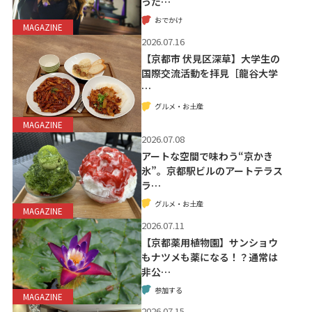
った…
おでかけ
MAGAZINE
2026.07.16
【京都市 伏見区深草】大学生の
国際交流活動を拝見［龍谷大学
…
グルメ・お土産
MAGAZINE
2026.07.08
アートな空間で味わう“京かき
氷”。京都駅ビルのアートテラス
ラ…
グルメ・お土産
MAGAZINE
2026.07.11
【京都薬用植物園】サンショウ
もナツメも薬になる！？通常は
非公…
参加する
MAGAZINE
2026.07.15