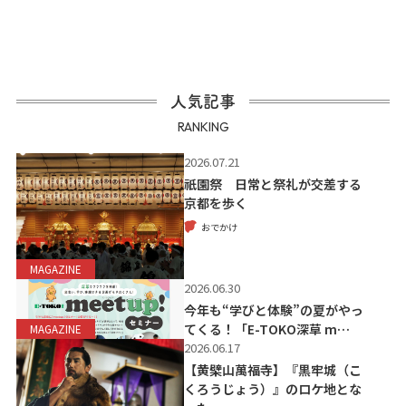
人気記事
RANKING
2026.07.21
祇園祭 日常と祭礼が交差する
京都を歩く
おでかけ
MAGAZINE
2026.06.30
今年も“学びと体験”の夏がやっ
てくる！「E-TOKO深草 m…
MAGAZINE
2026.06.17
【黄檗山萬福寺】『黒牢城（こ
くろうじょう）』のロケ地とな