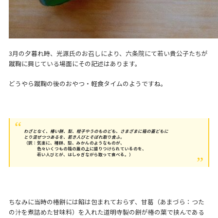
3月の夕暮れ時、光源氏のお召しにより、六条院にて若い貴公子たちが
蹴鞠に興じている場面にその記述はあります。
どうやら蹴鞠の後のおやつ・軽食タイムのようですね。
わざとなく、椿い餅、梨、柑子やうのものども、さまざまに箱の蓋どもに
とり混ぜつつあるを、若き人びとそぼれ取り食ふ。
（訳：気楽に、椿餅、梨、みかんのようなものが、
色々いくつもの箱の蓋の上に盛りつけられているのを、
若い人びとが、はしゃぎながら取って食べる。）
ちなみに当時の椿餅には餡は包まれておらず、甘葛（あまづら：つた
の汁を煮詰めた甘味料）を入れた道明寺製の餅が椿の葉で挟んである