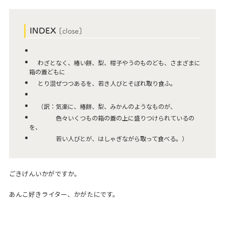
INDEX
[
close
]
わざとなく、椿い餅、梨、柑子やうのものども、さまざまに
箱の蓋どもに
とり混ぜつつあるを、若き人びとそぼれ取り食ふ。
（訳：気楽に、椿餅、梨、みかんのようなものが、
色々いくつもの箱の蓋の上に盛りつけられているの
を、
若い人びとが、はしゃぎながら取って食べる。）
ごきげんいかがですか。
あんこ好きライター、かがたにです。