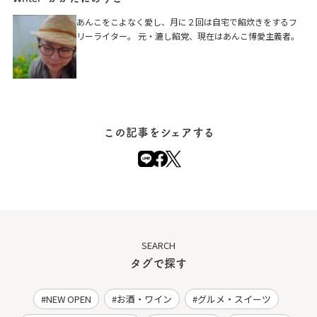
京菓子司 二葉軒
あんこをこよなく愛し、月に２回は自宅で餡炊きをするフ
リーライター。 元・漉し餡党、現在はあんこ博愛主義者。
京都市南区東九条中御霊町25
この記事をシェアする
SEARCH
タグで探す
NEW OPEN
お酒・ワイン
グルメ・スイーツ