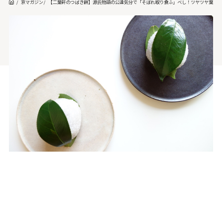
京マガジン
【二葉軒のつばき餅】源氏物語の公達気分で「そぼれ取り食ふ」べし！ツヤツヤ葉っ