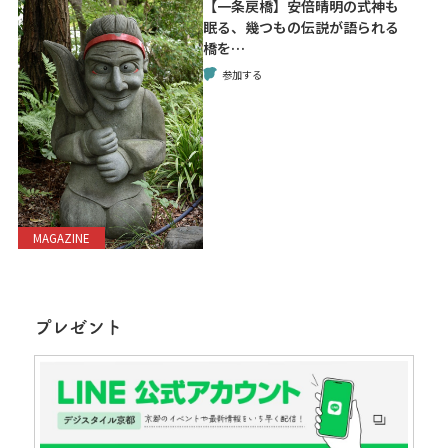
【一条戻橋】安倍晴明の式神も
眠る、幾つもの伝説が語られる
橋を…
参加する
MAGAZINE
プレゼント