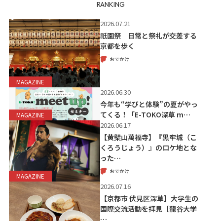
RANKING
2026.07.21
祇園祭 日常と祭礼が交差する
京都を歩く
おでかけ
MAGAZINE
2026.06.30
今年も“学びと体験”の夏がやっ
てくる！「E-TOKO深草 m…
MAGAZINE
2026.06.17
【黄檗山萬福寺】『黒牢城（こ
くろうじょう）』のロケ地とな
った…
おでかけ
MAGAZINE
2026.07.16
【京都市 伏見区深草】大学生の
国際交流活動を拝見［龍谷大学
…