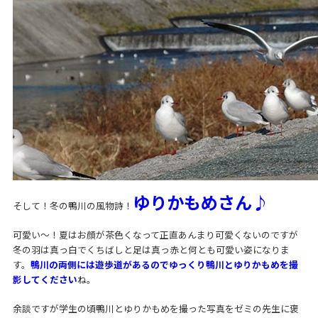
ゆりかもめさん♪
そして！冬の鴨川の風物詩！
可愛い〜！夏はお顔が茶色くなって正直あんまり可愛くないのですが
冬の羽は真っ白でくちばしと足は真っ赤と何とも可愛い姿になりま
す。
鴨川の両側には遊歩道があるのでゆっくり鴨川とゆりかもめを撮
影してください
ね。
余談ですが学生の頃鴨川とゆりかもめを撮った写真をゼミの先生に褒