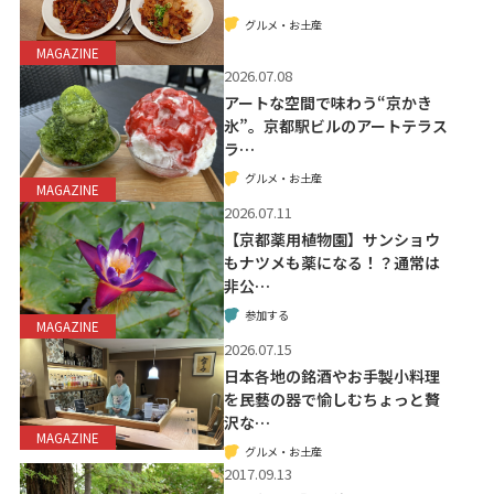
グルメ・お土産
MAGAZINE
2026.07.08
アートな空間で味わう“京かき
氷”。京都駅ビルのアートテラス
ラ…
グルメ・お土産
MAGAZINE
2026.07.11
【京都薬用植物園】サンショウ
もナツメも薬になる！？通常は
非公…
参加する
MAGAZINE
2026.07.15
日本各地の銘酒やお手製小料理
を民藝の器で愉しむちょっと贅
沢な…
MAGAZINE
グルメ・お土産
2017.09.13