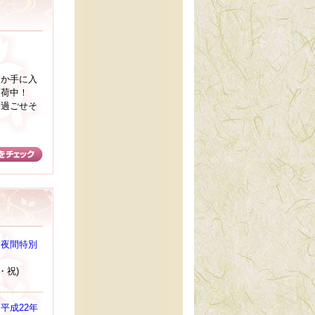
しか手に入
入荷中！
を過ごせそ
、夜間特別
水・祝)
平成22年