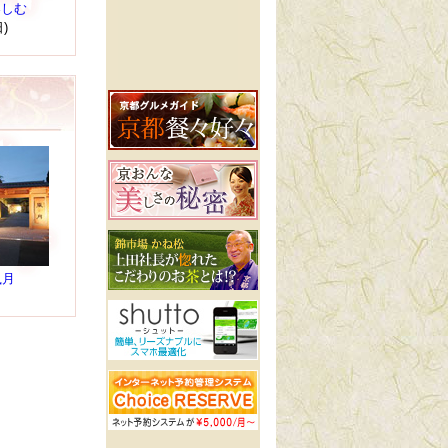
楽しむ
日)
嵐月