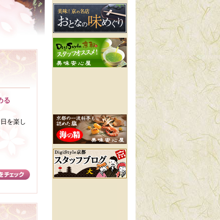
める
一日を楽し