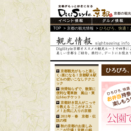
TOP
>
京都の観光情報
>
ひろびろ、快適！
ひろびろ
京都観光がもっと楽し
く♪楽になる！京都駅＆駅
ビルの使いこなしテクニ
ック
渋滞知らずで、散策に
便利な電車旅 嵐山・東
山1dayチケット
京都好き芸人がこっそ
り教える ここがオスス
メ！お気に入りの京都
2011年・春 京都・伝
説の桜
秋の京都のお楽しみ
ここが穴場！京都 山科