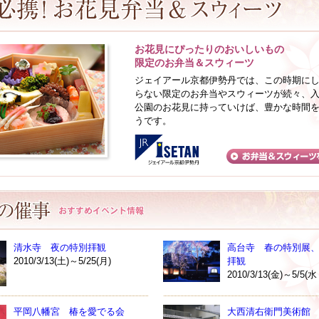
お花見にぴったりのおいしいもの
限定のお弁当＆スウィーツ
ジェイアール京都伊勢丹では、この時期に
らない限定のお弁当やスウィーツが続々、
公園のお花見に持っていけば、豊かな時間
うです。
清水寺 夜の特別拝観
高台寺 春の特別展
2010/3/13(土)～5/25(月)
拝観
2010/3/13(金)～5/5(
平岡八幡宮 椿を愛でる会
大西清右衛門美術館 