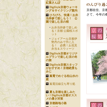
紅葉さんぽ
DigiStyle京都ウォーキ
京都在住、京都
ング＆サイクリング案内
さて、今年の
ひろびろ、快適！お弁
当持参で楽しもう！ 公
園で楽しむ京の桜
お弁当持参で楽しめ
る！京都 公園桜スポ
ット
ジェイアール京都伊
勢丹のみで手に入
る！ 必携！お花見
弁当＆スウィーツ
DigiStyle京都オリジナ
ルプランで楽しむ京の冬
の旅
DigiStyle京都スタッフ
がおすすめ！京都絶景も
みじ
嵐電でめぐる枯山水の
庭
嵐電沿線立ち寄り処
夏も京都を楽しみた
い！DigiStyle京都オスス
メの暑さ対策
京都路地小路