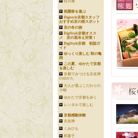
白川通
祇園祭を遊ぶ
Digistyle京都スタッフ
おすすめ京の桜スポット
京の冬の旅
DigiStyle京都オスス
メ 京の底冷え対策！
DigiStyle京都 初詣ガ
イド
ゆっくり楽しむ 秋の亀
岡
この夏、ゆかたで京都
を楽しむ
京都でみつける京友禅
のゆかた
大人が選ぶこだわりの
小物
ゆかたで京都を歩く
レンタルで楽しむ
京都感動体験
京友禅
くみひも
和菓子