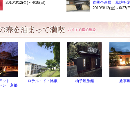
2010/3/12(金)～4/18(日)
春季企画展 風炉を
2010/3/12(金)～6/27(
アット
ロテル・ド・比叡
柚子屋旅館
旅亭
ンシー京都