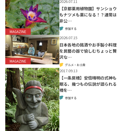
2026.07.11
【京都薬用植物園】サンショウ
もナツメも薬になる！？通常は
非公…
参加する
MAGAZINE
2026.07.15
日本各地の銘酒やお手製小料理
を民藝の器で愉しむちょっと贅
沢な…
MAGAZINE
グルメ・お土産
2017.09.13
【一条戻橋】安倍晴明の式神も
眠る、幾つもの伝説が語られる
橋を…
参加する