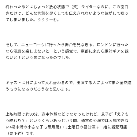
終わったあとはちょっと放心状態で（笑）ライターなのに、この面白
さだけは、どんな言葉を尽くしても伝えきれないような気がして唸っ
てしまいました。うううーむ。
そして、ニューヨークに行ったら舞台を見なきゃ、ロンドンに行った
なら演劇を楽しまないと…という感覚で、京都に来たら絶対ギアを観
ないと！という気になったのでした。
キャストは日によって入れ替わるので、出演する人によってまた全然違
うものになるのだろうなと思います。
上映時間は約90分。途中休憩などはなかったけれど、息子が「え？も
う終わり？」というくらいあっという間。通常の公演では入場できな
い4歳未満の小さな子も毎月第1・3土曜日の昼公演は一緒に観覧可能
（要予約）です。