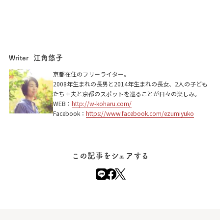
江角悠子
Writer
京都の感動エンターテインメント ギア-GEAR-
京都在住のフリーライター。
2008年生まれの長男と2014年生まれの長女、2人の子ども
京都市中京区三条御幸町角 1928ビル3階
たち＋夫と京都のスポットを巡ることが日々の楽しみ。
WEB：
http://w-koharu.com/
Facebook：
https://www.facebook.com/ezumiyuko
この記事をシェアする