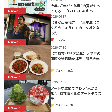
今年も“学びと体験”の夏がやっ
てくる！「E-TOKO深草 m…
MAGAZINE
2026.06.17
【黄檗山萬福寺】『黒牢城（こ
くろうじょう）』のロケ地とな
った…
おでかけ
MAGAZINE
2026.07.16
【京都市 伏見区深草】大学生の
国際交流活動を拝見［龍谷大学
…
グルメ・お土産
MAGAZINE
2026.07.08
アートな空間で味わう“京かき
氷”。京都駅ビルのアートテラス
ラ…
グルメ・お土産
MAGAZINE