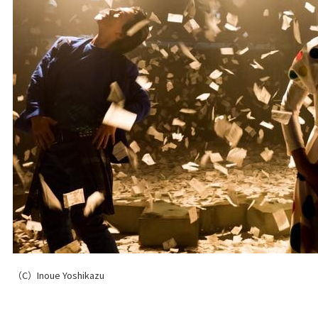
（C）Inoue Yoshikazu