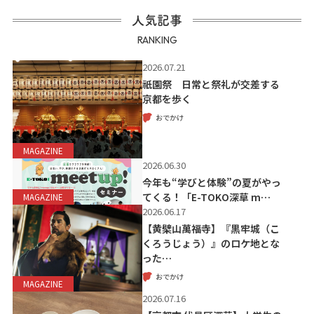
人気記事
RANKING
2026.07.21
祇園祭 日常と祭礼が交差する
京都を歩く
おでかけ
MAGAZINE
2026.06.30
今年も“学びと体験”の夏がやっ
てくる！「E-TOKO深草 m…
MAGAZINE
2026.06.17
【黄檗山萬福寺】『黒牢城（こ
くろうじょう）』のロケ地とな
った…
おでかけ
MAGAZINE
2026.07.16