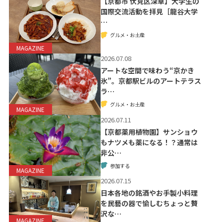
【京都市 伏見区深草】大学生の
国際交流活動を拝見［龍谷大学
…
グルメ・お土産
MAGAZINE
2026.07.08
アートな空間で味わう“京かき
氷”。京都駅ビルのアートテラス
ラ…
グルメ・お土産
MAGAZINE
2026.07.11
【京都薬用植物園】サンショウ
もナツメも薬になる！？通常は
非公…
参加する
MAGAZINE
2026.07.15
日本各地の銘酒やお手製小料理
を民藝の器で愉しむちょっと贅
沢な…
MAGAZINE