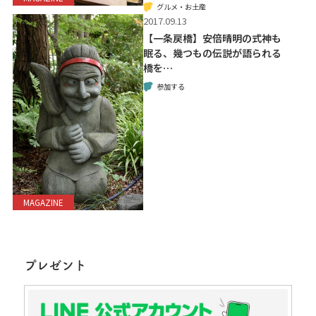
グルメ・お土産
2017.09.13
【一条戻橋】安倍晴明の式神も
眠る、幾つもの伝説が語られる
橋を…
参加する
MAGAZINE
プレゼント