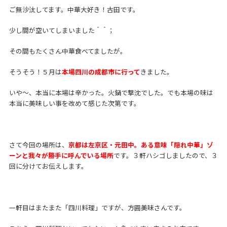
ご無沙汰してます。中華大好き！古田です。
少し間が空いてしまいました＾＾；
その間もたくさん中華食べてましたが。
そうそう！５月は
本場四川の成都市
に行って
きました。
いや～、本当に本場は辛かった。火鍋で撃沈でした。でも本場の味は
本当に美味しい事を改めて感じた次第です。
さて今回の場所は、
京都は左京区・元田中。ある意味「隠れ中華」ゾ
ーンと我々が勝手に呼んでいる場所
です。３軒ハシゴしましたので、３
回に分けてお伝えします。
一軒目はまたまた「四川料理」ですが、方圓美味さんです。