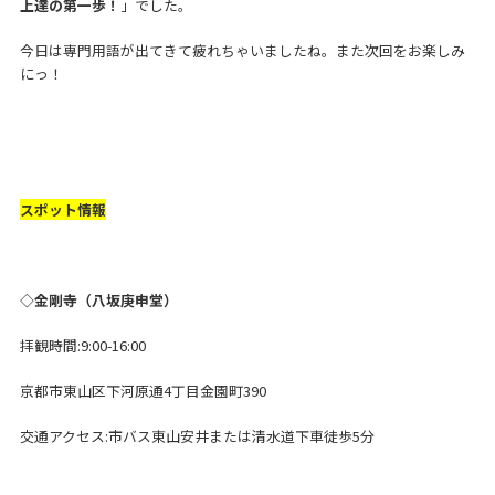
上達の第一歩！
」でした。
今日は専門用語が出てきて疲れちゃいましたね。また次回をお楽しみ
にっ！
スポット情報
◇金剛寺（八坂庚申堂）
拝観時間:9:00-16:00
京都市東山区下河原通4丁目金園町390
交通アクセス:市バス東山安井または清水道下車徒歩5分