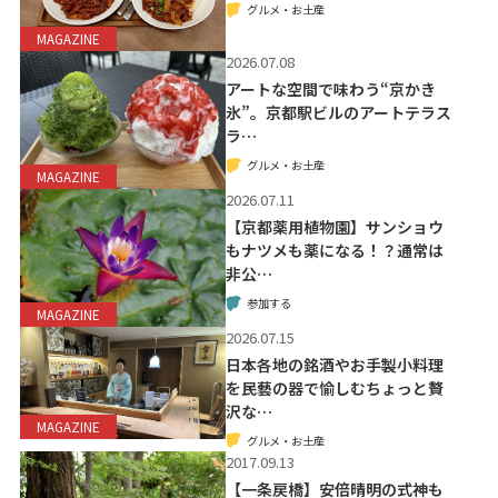
グルメ・お土産
MAGAZINE
2026.07.08
アートな空間で味わう“京かき
氷”。京都駅ビルのアートテラス
ラ…
グルメ・お土産
MAGAZINE
2026.07.11
【京都薬用植物園】サンショウ
もナツメも薬になる！？通常は
非公…
参加する
MAGAZINE
2026.07.15
日本各地の銘酒やお手製小料理
を民藝の器で愉しむちょっと贅
沢な…
MAGAZINE
グルメ・お土産
2017.09.13
【一条戻橋】安倍晴明の式神も