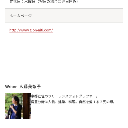
定休日：水曜日（祝日の場合は翌日休み）
ホームページ
http://www.gion-niti.com/
久藤美智子
Writer
祇園 ニチ
京都在住のフリーランスフォトグラファー。
得意分野は人物、建築、料理。自然を愛する２児の母。
京都市東山区祇園町南側570−8