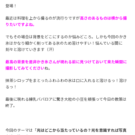
登場！
最近は料理を上から撮るのが流行りですが
高さのあるものは横から撮
りたいですよね。
でもその場合は背景をどこにするのか悩みどころ。しかも今回のかき
氷はかなり細かく削ってある氷のため溶けやすい！悩んでいる間に
刻々と溶けていきます（汗）
最高の背景を是非かき氷さんが現れる前に見つけておいて来た瞬間に
撮影してみてください
ね。
抹茶シロップをまとったふわふわの氷は口に入れると溶けるっ！溶け
るっ！
最後に現れる練乳ババロアに驚き大粒の小豆を頬張って今日の散策は
終了。
今回のテーマは「
光はどこから当たっているの？光を意識すれば写真