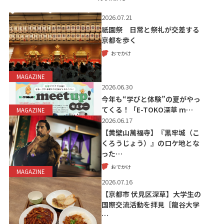
2026.07.21
祇園祭 日常と祭礼が交差する
京都を歩く
おでかけ
MAGAZINE
2026.06.30
今年も“学びと体験”の夏がやっ
てくる！「E-TOKO深草 m…
MAGAZINE
2026.06.17
【黄檗山萬福寺】『黒牢城（こ
くろうじょう）』のロケ地とな
った…
おでかけ
MAGAZINE
2026.07.16
【京都市 伏見区深草】大学生の
国際交流活動を拝見［龍谷大学
…