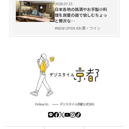
2026.07.15
日本各地の銘酒やお手製小料
理を民藝の器で愉しむちょっ
と贅沢な…
#NEW OPEN #お酒・ワイン
Follow Us
デジスタイル京都公式SNS