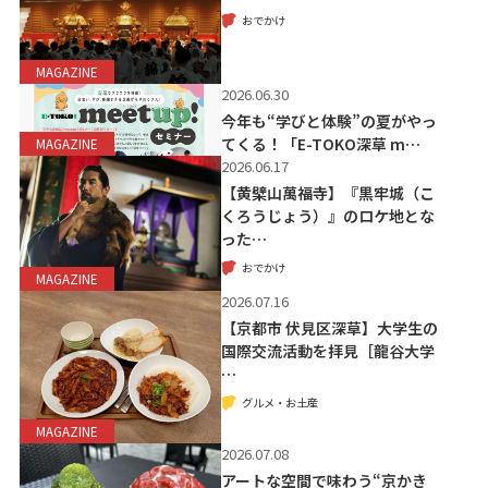
おでかけ
MAGAZINE
2026.06.30
今年も“学びと体験”の夏がやっ
てくる！「E-TOKO深草 m…
MAGAZINE
2026.06.17
【黄檗山萬福寺】『黒牢城（こ
くろうじょう）』のロケ地とな
った…
おでかけ
MAGAZINE
2026.07.16
【京都市 伏見区深草】大学生の
国際交流活動を拝見［龍谷大学
…
グルメ・お土産
MAGAZINE
2026.07.08
アートな空間で味わう“京かき