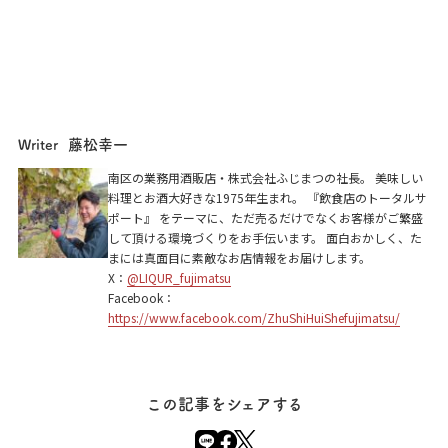
藤松幸一
Writer
ざ らくちん 室町横丁／小皿料理とワイン フレ
南区の業務用酒販店・株式会社ふじまつの社長。 美味しい
ンチマンJr.
料理とお酒大好きな1975年生まれ。 『飲食店のトータルサ
ポート』 をテーマに、ただ売るだけでなくお客様がご繁盛
京都市下京区室町通綾小路下ル白楽天町511-1
して頂ける環境づくりをお手伝います。 面白おかしく、た
まには真面目に素敵なお店情報をお届けします。
X：
@LIQUR_fujimatsu
Facebook：
https://www.facebook.com/ZhuShiHuiShefujimatsu/
この記事をシェアする