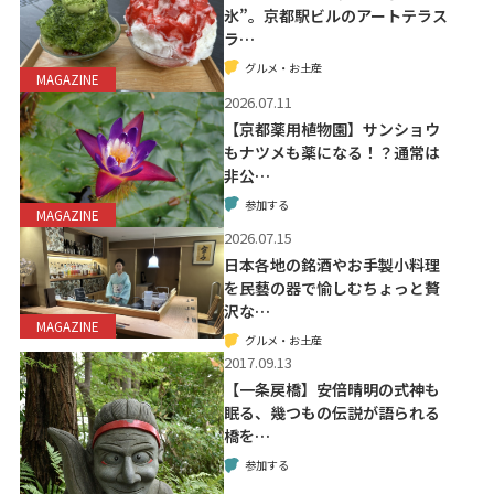
氷”。京都駅ビルのアートテラス
ラ…
グルメ・お土産
MAGAZINE
2026.07.11
【京都薬用植物園】サンショウ
もナツメも薬になる！？通常は
非公…
参加する
MAGAZINE
2026.07.15
日本各地の銘酒やお手製小料理
を民藝の器で愉しむちょっと贅
沢な…
MAGAZINE
グルメ・お土産
2017.09.13
【一条戻橋】安倍晴明の式神も
眠る、幾つもの伝説が語られる
橋を…
参加する