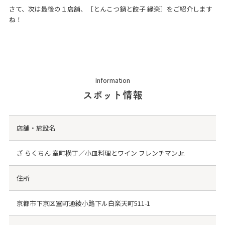
さて、次は最後の１店舗、［とんこつ鍋と餃子 縁楽］をご紹介します
ね！
Information
スポット情報
店舗・施設名
ざ らくちん 室町横丁／小皿料理とワイン フレンチマンJr.
住所
京都市下京区室町通綾小路下ル白楽天町511-1