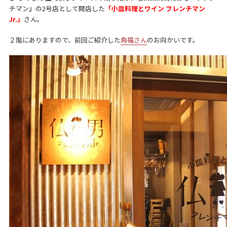
チマン』の2号店として開店した
「小皿料理とワイン フレンチマン
Jr.」
さん。
２階にありますので、前回ご紹介した
角福さん
のお向かいです。