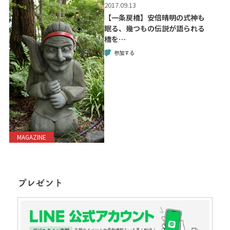
2017.09.13
【一条戻橋】安倍晴明の式神も
眠る、幾つもの伝説が語られる
橋を…
参加する
MAGAZINE
プレゼント