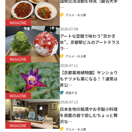
国際交流活動を拝見［龍谷大学
…
グルメ・お土産
MAGAZINE
2026.07.08
アートな空間で味わう“京かき
氷”。京都駅ビルのアートテラス
ラ…
グルメ・お土産
MAGAZINE
2026.07.11
【京都薬用植物園】サンショウ
もナツメも薬になる！？通常は
非公…
参加する
MAGAZINE
2026.07.15
日本各地の銘酒やお手製小料理
を民藝の器で愉しむちょっと贅
沢な…
MAGAZINE
グルメ・お土産