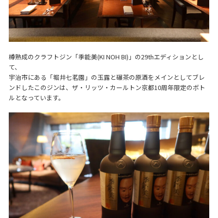
樽熟成のクラフトジン「季能美(KI NOH BI)」の29thエディションとし
て、
宇治市にある「堀井七茗園」の玉露と碾茶の原酒をメインとしてブレ
ンドしたこのジンは、ザ・リッツ・カールトン京都10周年限定のボト
ルとなっています。