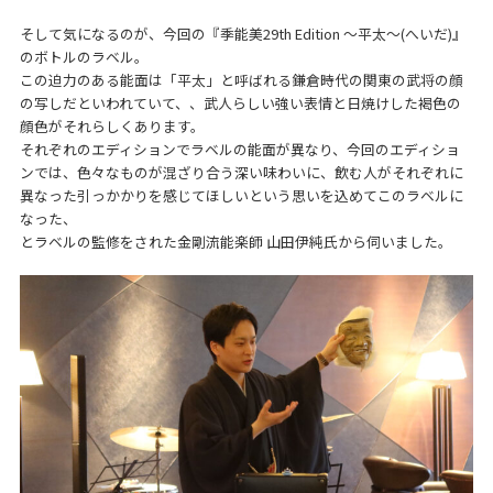
そして気になるのが、今回の『季能美29th Edition 〜平太〜(へいだ)』
のボトルのラベル。
この迫力のある能面は「平太」と呼ばれる鎌倉時代の関東の武将の顔
の写しだといわれていて、、武人らしい強い表情と日焼けした褐色の
顔色がそれらしくあります。
それぞれのエディションでラベルの能面が異なり、今回のエディショ
ンでは、色々なものが混ざり合う深い味わいに、飲む人がそれぞれに
異なった引っかかりを感じてほしいという思いを込めてこのラベルに
なった、
とラベルの監修をされた金剛流能楽師 山田伊純氏から伺いました。